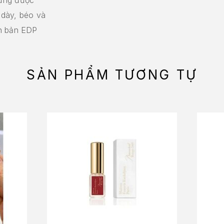
hưng được
 dày, béo và
ơn bản EDP
SẢN PHẨM TƯƠNG TỰ