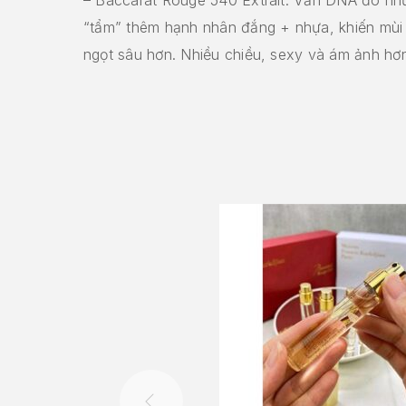
– Baccarat Rouge 540 Extrait: Vẫn DNA đó n
“tẩm” thêm hạnh nhân đắng + nhựa, khiến mùi
ngọt sâu hơn. Nhiều chiều, sexy và ám ảnh h