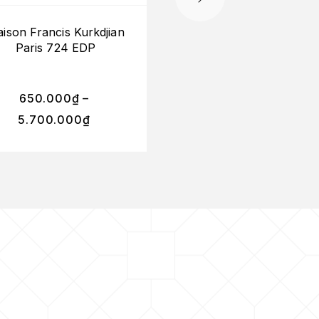
ison Francis Kurkdjian
(Mini) Maison Franc
Paris 724 EDP
Kurkdjian Paris Gra
Soir EDP 5ml
650.000
₫
–
5.700.000
₫
650.000
₫