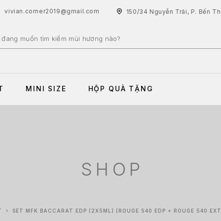
vivian.corner2019@gmail.com
150/34 Nguyễn Trãi, P. Bến T
T
MINI SIZE
HỘP QUÀ TẶNG
SHOP
T
SET MFK BACCARAT EDP (2X5ML) (ROUGE 540 EDP + ROUGE 540 EX