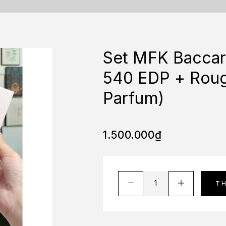
Set MFK Baccar
540 EDP + Roug
Parfum)
1.500.000
₫
T