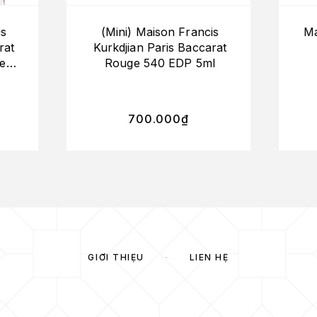
is
(Mini) Maison Francis
Ma
rat
Kurkdjian Paris Baccarat
De
Rouge 540 EDP 5ml
X)
700.000
₫
GIỚI THIỆU
LIÊN HỆ