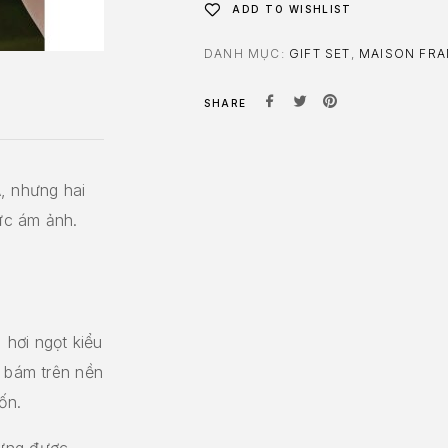
ADD TO WISHLIST
DANH MỤC:
GIFT SET
,
MAISON FRA
SHARE
, nhưng hai
lực ám ảnh.
hơi ngọt kiểu
, bám trên nền
ốn.