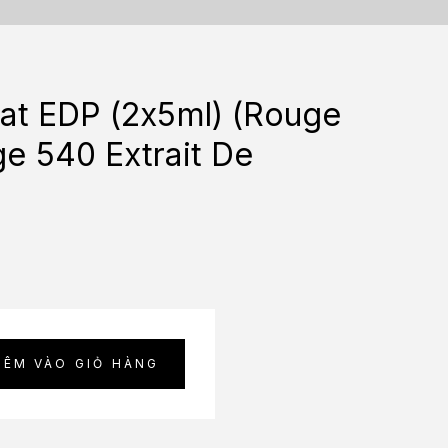
at EDP (2x5ml) (Rouge
e 540 Extrait De
HÊM VÀO GIỎ HÀNG