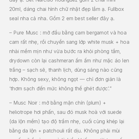
20ml, dáng chai hình chữ nhật đẹp lắm ạ. Fullbox
seal nha cả nha. Gồm 2 em best seller đây ạ.
– Pure Musc : mở đầu bằng cam bergamot và hoa
cam rất nhẹ, rồi chuyển sang lớp white musk + hoa
nhài mềm mịn như vừa bước ra khỏi phòng tắm,
drydown còn lại cashmeran ấm ấm như mặc áo len
trắng – sạch sẽ, thanh lịch, dùng sáng nào cũng
hợp. Không sexy, không ngọt — chỉ đơn giản là
‘thơm sạch đến mức không thể ghét được’.”
– Musc Noir : mở bằng mận chín (plum) +
heliotrope hơi phấn, sau đó musk hoà với suede
(da lộn mềm) tạo độ trầm nhẹ, cuối cùng khép lại
bằng da lộn + patchouli rất dịu. Không phải mùi