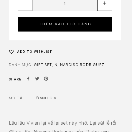
THÊM VÀO GIỎ HÀNG
ADD TO WISHLIST
DANH MỤC:
GIFT SET
,
N
,
NARCISO RODRIGUEZ
SHARE
MÔ TẢ
ĐÁNH GIÁ
Lâu lâu Vivian lại về lại set này nhớ. Lại sát lễ rồi
đây ạ. Set Narciso Rodriguez gồm 2 chai mini