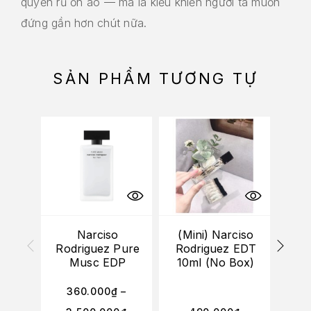
quyến rũ ồn ào — mà là kiểu khiến người ta muốn
đứng gần hơn chút nữa.
SẢN PHẨM TƯƠNG TỰ
Narciso
(Mini) Narciso
Rodriguez Pure
Rodriguez EDT
Rod
Musc EDP
10ml (No Box)
360.000
₫
–
3