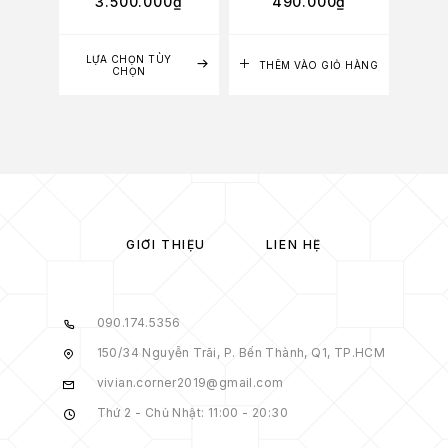
3.500.000
₫
490.000
₫
2
LỰA CHỌN TÙY
LỰA
THÊM VÀO GIỎ HÀNG
CHỌN
GIỚI THIỆU
LIÊN HỆ
090.174.5356
150/34 Nguyễn Trãi, P. Bến Thành, Q1, TP.HCM
vivian.corner2019@gmail.com
Thứ 2 - Chủ Nhật: 11:00 - 20:30