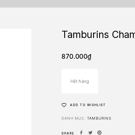
Tamburins Cham
870.000
₫
Hết hàng
ADD TO WISHLIST
DANH MỤC:
TAMBURINS
SHARE