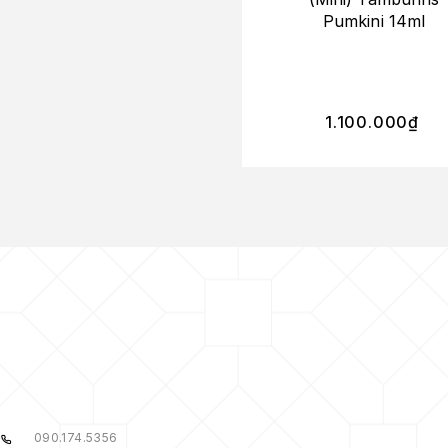
Pumkini 14ml
1.100.000
₫
090.174.5356