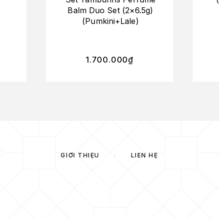
Balm Duo Set (2×6.5g)
(Pumkini+Lale)
1.700.000
₫
GIỚI THIỆU
LIÊN HỆ