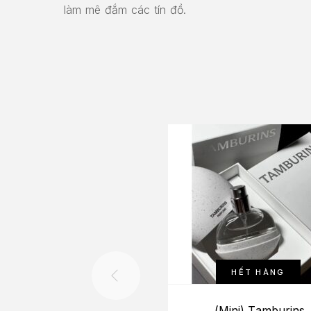
làm mê đắm các tín đồ.
HẾT HÀNG
(Mini) Tamburins