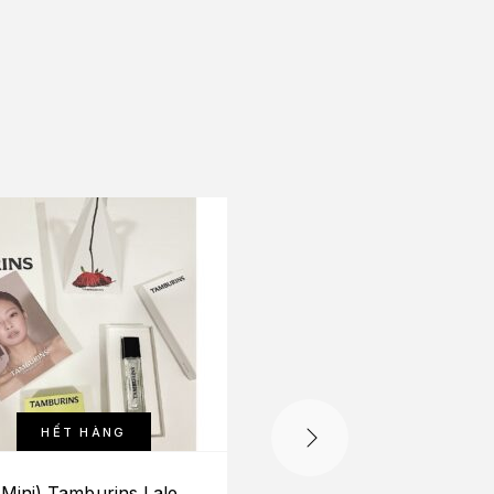
-10%
HẾT HÀNG
HẾT HÀNG
(Mini) Tamburins Lale
Tamburins Unkno