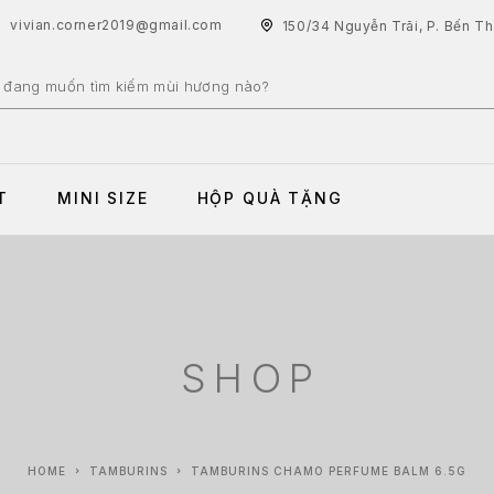
vivian.corner2019@gmail.com
150/34 Nguyễn Trãi, P. Bến T
T
MINI SIZE
HỘP QUÀ TẶNG
SHOP
HOME
TAMBURINS
TAMBURINS CHAMO PERFUME BALM 6.5G