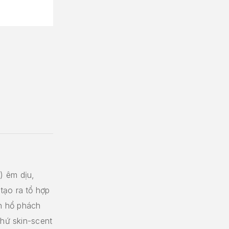
) êm dịu,
tạo ra tổ hợp
ền hổ phách
thứ skin-scent