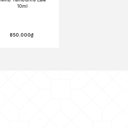
10ml
Oud
405.000
₫
–
850.000
₫
3.060.000
₫