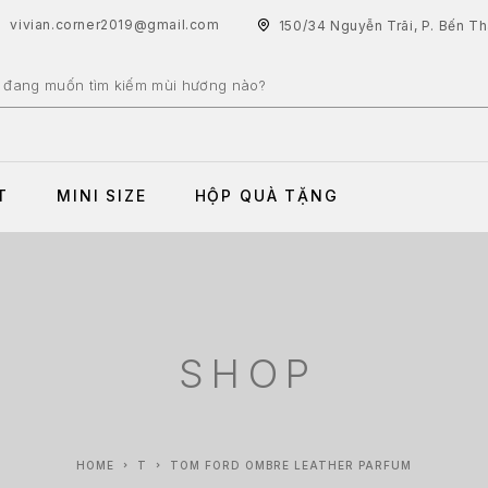
vivian.corner2019@gmail.com
150/34 Nguyễn Trãi, P. Bến T
T
MINI SIZE
HỘP QUÀ TẶNG
SHOP
HOME
T
TOM FORD OMBRE LEATHER PARFUM