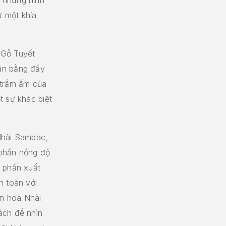
 một khía
 Gỗ Tuyết
ân bằng đầy
 trầm ấm của
t sự khác biệt
Nhài Sambac,
 phần nồng độ
ì phần xuất
n toàn với
n hoa Nhài
ách để nhìn