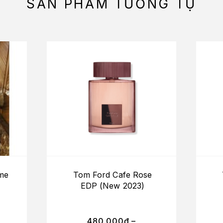
SẢN PHẨM TƯƠNG TỰ
me
Tom Ford Cafe Rose
EDP (New 2023)
480.000
₫
–