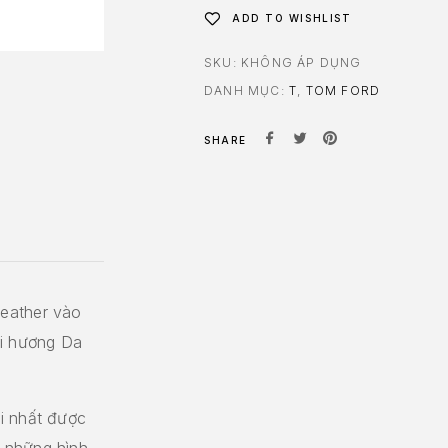
ADD TO WISHLIST
SKU:
KHÔNG ÁP DỤNG
DANH MỤC:
T
,
TOM FORD
SHARE
eather vào
ùi hương Da
i nhất được
 những hình