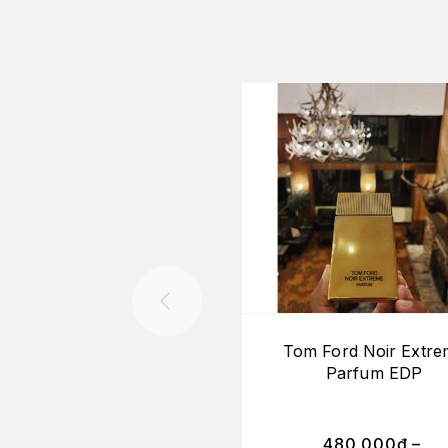
Tom Ford Noir Extre
Parfum EDP
480.000
₫
–