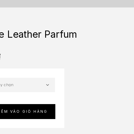
 Leather Parfum
₫
HÊM VÀO GIỎ HÀNG