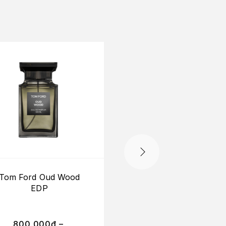
Tom Ford Oud Wood
Tom Ford Tuscan
EDP
Leather EDP
800.000
₫
–
680.000
₫
–