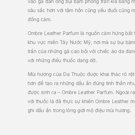
vào gã đàn ông bụi bặm phong trần kia bằng m
sâu sắc hơn với tâm hồn cũng yếu đuối cũng 
đồng cảm.
Ombre Leather Parfum là nguồn cảm hứng bất 
khu vực miền Tây Nước Mỹ, nơi mà sự bụi bặ
trần của những gã cao bồi với chiếc áo da đa
với những điếu thuốc dang dở.
Mùi hương của Da Thuộc được khai thác rõ rệ
hơn để tạo ra những dấu ấn đúng tinh thần như
được sinh ra – Ombre Leather Parfum. Ngoài ra
với thuốc lá đã thực sự khiến Ombre Leather mộ
ghi dấu ấn trong lòng giới mộ điệu mùi hương.