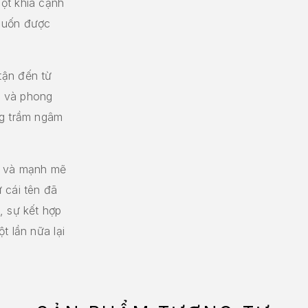
ột khía cạnh
muốn được
tận đến từ
m và phong
ng trầm ngâm
t và mạnh mẽ
 cái tên đã
, sự kết hợp
t lần nữa lại