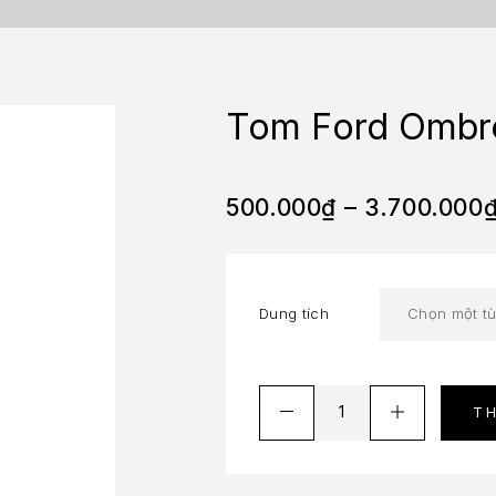
Tom Ford Ombre
500.000
₫
–
3.700.000
Dung tích
T