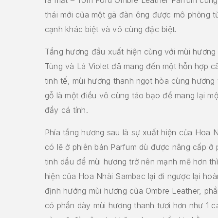
thái mới của một gã đàn ông được mô phỏng từ
cạnh khác biệt và vô cùng đặc biệt.
Tầng hương đầu xuất hiện cùng với mùi hương
Tùng và Lá Violet đã mang đến một hỗn hợp c
tinh tế, mùi hương thanh ngọt hòa cùng hương
gỗ là một điều vô cùng táo bạo để mang lại mộ
đầy cá tính.
Phía tầng hương sau là sự xuất hiện của Hoa 
có lẽ ở phiên bản Parfum dù được nâng cấp ở
tinh dầu để mùi hương trở nên mạnh mẽ hơn th
hiện của Hoa Nhài Sambac lại đi ngược lại hoà
định hướng mùi hương của Ombre Leather, phầ
có phần dày mùi hương thanh tươi hơn như 1 c