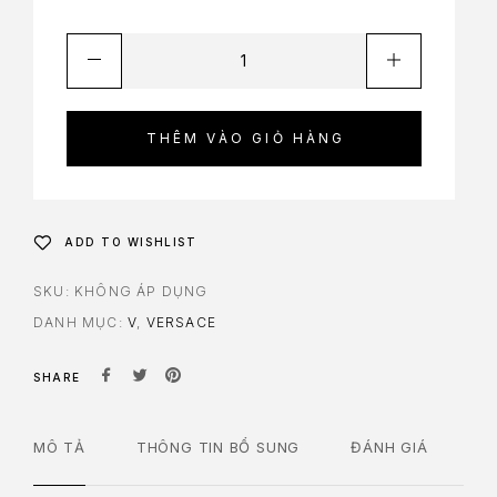
THÊM VÀO GIỎ HÀNG
ADD TO WISHLIST
SKU:
KHÔNG ÁP DỤNG
DANH MỤC:
V
,
VERSACE
SHARE
MÔ TẢ
THÔNG TIN BỔ SUNG
ĐÁNH GIÁ