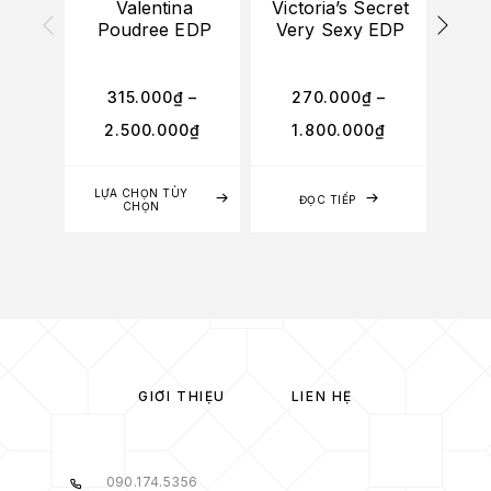
Valentina
Victoria’s Secret
Val
Poudree EDP
Very Sexy EDP
Ros
315.000
₫
–
270.000
₫
–
2
2.500.000
₫
1.800.000
₫
2
LỰA CHỌN TÙY
LỰA
ĐỌC TIẾP
CHỌN
GIỚI THIỆU
LIÊN HỆ
090.174.5356