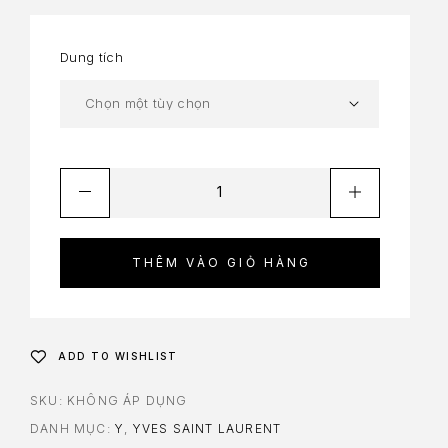
Dung tích
THÊM VÀO GIỎ HÀNG
ADD TO WISHLIST
SKU:
KHÔNG ÁP DỤNG
DANH MỤC:
Y
,
YVES SAINT LAURENT