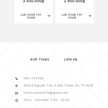
3.500.000
₫
2.950.000
₫
2
LỰA CHỌN TÙY
LỰA CHỌN TÙY
CHỌN
CHỌN
GIỚI THIỆU
LIÊN HỆ
090.174.5356
150/34 Nguyễn Trãi, P. Bến Thành, Q1, TP.HCM
vivian.corner2019@gmail.com
Thứ 2 - Chủ Nhật: 11:00 - 20:30