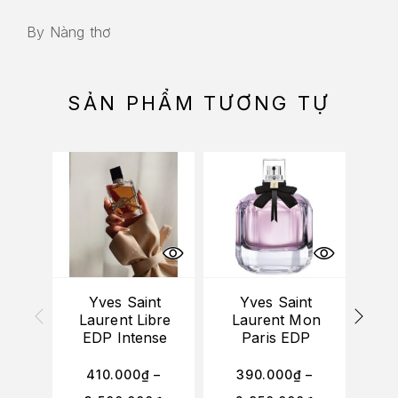
By Nàng thơ
SẢN PHẨM TƯƠNG TỰ
HẾT
Yves Saint
Yves Saint
Laurent Libre
Laurent Mon
Lau
EDP Intense
Paris EDP
U
410.000
₫
–
390.000
₫
–
2