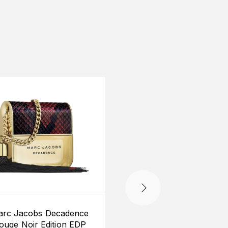
rc Jacobs Decadence
Marc Jacobs Perfe
ouge Noir Edition EDP
Elixir EDP