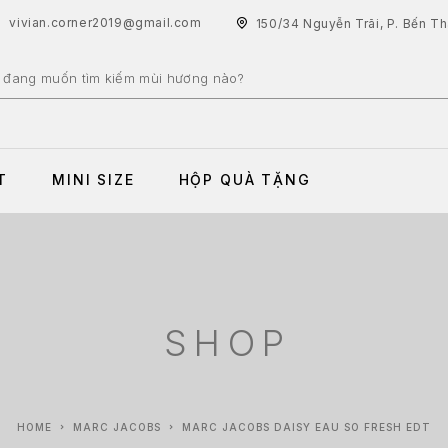
vivian.corner2019@gmail.com
150/34 Nguyễn Trãi, P. Bến T
T
MINI SIZE
HỘP QUÀ TẶNG
SHOP
HOME
MARC JACOBS
MARC JACOBS DAISY EAU SO FRESH EDT