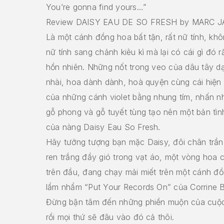
You’re gonna find yours…”
Review DAISY EAU DE SO FRESH by MARC 
Là một cánh đồng hoa bất tận, rất nữ tính, khô
nữ tính sang chảnh kiêu kì mà lại có cái gì đó r
hồn nhiên. Những nốt trong veo của dâu tây dạ
nhài, hoa dành dành, hoà quyện cùng cái hiện 
của những cánh violet bằng nhung tím, nhấn nhá
gỗ phong và gỗ tuyết tùng tạo nên một bản tình
của nàng Daisy Eau So Fresh.
Hãy tưởng tượng bạn mặc Daisy, đôi chân trần
ren trắng đầy gió trong vạt áo, một vòng hoa c
trên đầu, đang chạy mải miết trên một cánh đ
lẩm nhẩm “Put Your Records On” của Corrine B
Đừng bận tâm đến những phiền muộn của cuộc
rồi mọi thứ sẽ đâu vào đó cả thôi.