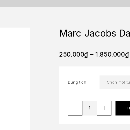
Marc Jacobs Da
250.000
₫
–
1.850.000
₫
Dung tích
T