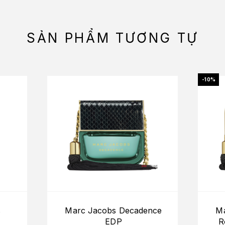
SẢN PHẨM TƯƠNG TỰ
-10%
s
Marc Jacobs Decadence
Ma
EDP
R