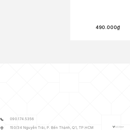
490.000
₫
090.174.5356
150/34 Nguyễn Trãi, P. Bến Thành, Q1, TP.HCM