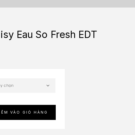
isy Eau So Fresh EDT
HÊM VÀO GIỎ HÀNG