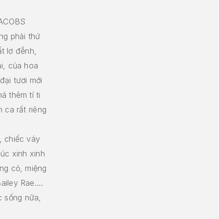
JACOBS
ng phải thứ
ất lơ đễnh,
i, của hoa
đại tươi mới
 thêm tí ti
 ca rất riêng
, chiếc váy
úc xinh xinh
ồng cỏ, miệng
ailey Rae….
 sống nữa,