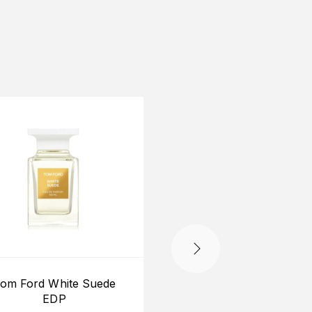
HẾT HÀNG
om Ford White Suede
Tom Ford Noir ED
EDP