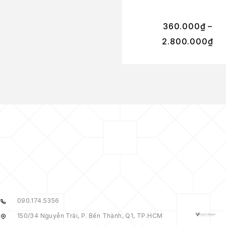
360.000
₫
–
2.800.000
₫
090.174.5356
150/34 Nguyễn Trãi, P. Bến Thành, Q1, TP.HCM