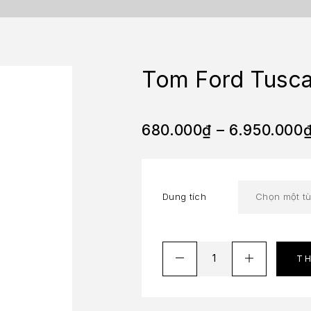
Tom Ford Tusca
680.000
₫
–
6.950.000
Dung tích
T