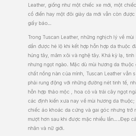
Leather, giống như một chiếc xe mới, một chiếc
cổ điển hay một đôi giày da mới vẫn còn được
giấy báo…
Trong Tuscan Leather, những nghịch lý về mù
dần được hé lộ khi kết hợp hỗn hợp da thuộc đ
húng tây, mâm xôi và nghệ tây. Khá kỳ lạ, tinh 
nhưng ngọt ngào. Mặc dù mùi hương da thuộc g
chất nồng nàn của mình, Tuscan Leather vẫn s
phải rung động với những đường nét tinh tế, n
hỗn hợp thảo mộc , hoa cỏ và trái cây ngọt n
các định kiến xưa nay về mùi hương da thuộc;
chiếc áo khoác da cứng và gai góc nhưng trở
mượt hơn sau khi được mặc nhiều lần…..Đẹp c
nhân và nữ giới.