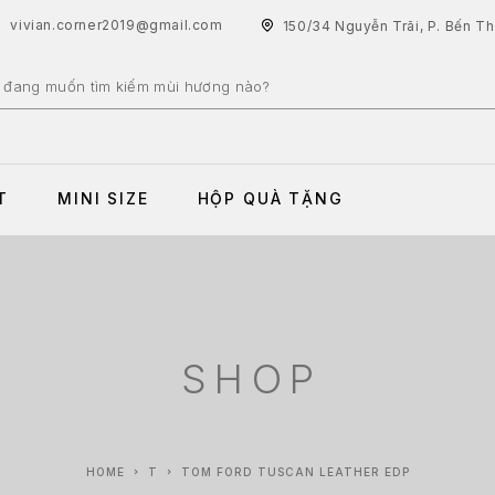
vivian.corner2019@gmail.com
150/34 Nguyễn Trãi, P. Bến T
T
MINI SIZE
HỘP QUÀ TẶNG
SHOP
HOME
T
TOM FORD TUSCAN LEATHER EDP