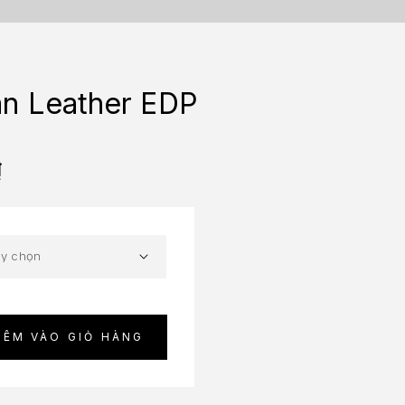
n Leather EDP
₫
HÊM VÀO GIỎ HÀNG