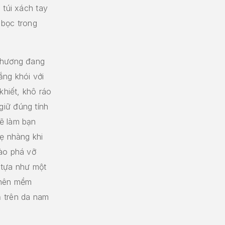
 túi xách tay
 bọc trong
i hương đang
ắng khói với
khiết, khô ráo
iữ đúng tính
ẽ làm bạn
hẹ nhàng khi
gào phá vỡ
 tựa như một
 nên mềm
ả trên da nam