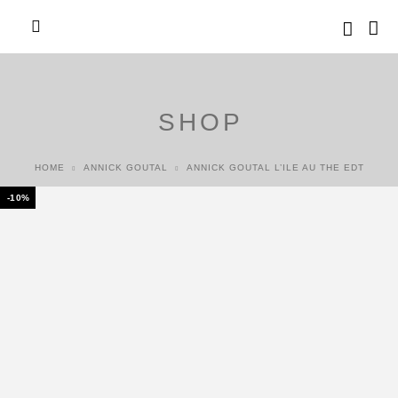
SHOP
HOME
ANNICK GOUTAL
ANNICK GOUTAL L’ILE AU THE EDT
-10%