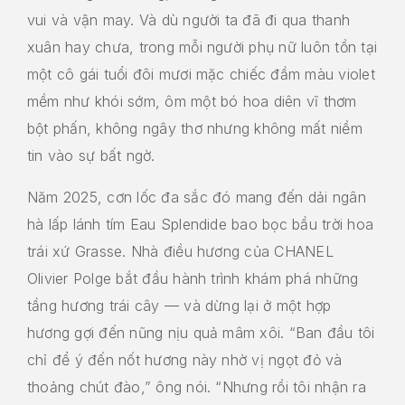
vui và vận may. Và dù người ta đã đi qua thanh
xuân hay chưa, trong mỗi người phụ nữ luôn tồn tại
một cô gái tuổi đôi mươi mặc chiếc đầm màu violet
mềm như khói sớm, ôm một bó hoa diên vĩ thơm
bột phấn, không ngây thơ nhưng không mất niềm
tin vào sự bất ngờ.
Năm 2025, cơn lốc đa sắc đó mang đến dải ngân
hà lấp lánh tím Eau Splendide bao bọc bầu trời hoa
trái xứ Grasse. Nhà điều hương của CHANEL
Olivier Polge bắt đầu hành trình khám phá những
tầng hương trái cây — và dừng lại ở một hợp
hương gợi đến nũng nịu quả mâm xôi. “Ban đầu tôi
chỉ để ý đến nốt hương này nhờ vị ngọt đỏ và
thoảng chút đào,” ông nói. “Nhưng rồi tôi nhận ra