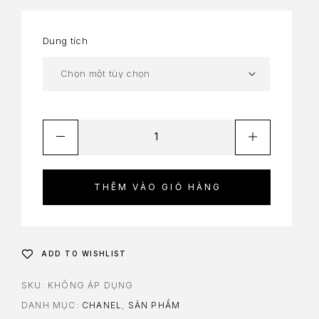
Dung tích
THÊM VÀO GIỎ HÀNG
ADD TO WISHLIST
SKU:
KHÔNG ÁP DỤNG
DANH MỤC:
CHANEL
,
SẢN PHẨM