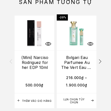
SẢN PHẨM TƯƠNG TỰ
-20%
(Mini) Narciso
Bvlgari Eau
Rodriguez for
Parfumee Au
TA
her EDP 10ml
The Vert Eau De
Cologne
216.000
₫
–
6
500.000
₫
1.900.000
₫
4
LỰA CHỌN TÙY
LỰA
THÊM VÀO GIỎ HÀNG
CHỌN