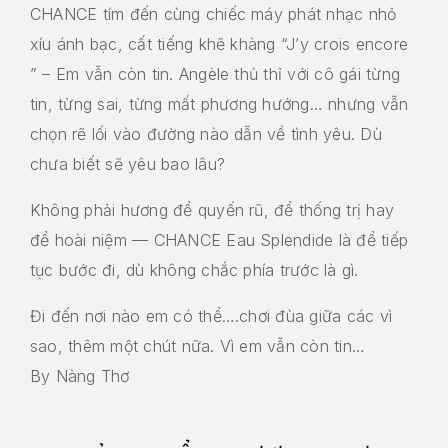
CHANCE tím đến cùng chiếc máy phát nhạc nhỏ
xíu ánh bạc, cất tiếng khẽ khàng “J’y crois encore
” – Em vẫn còn tin. Angèle thủ thỉ với cô gái từng
tin, từng sai, từng mất phương hướng… nhưng vẫn
chọn rẽ lối vào đường nào dẫn về tình yêu. Dù
chưa biết sẽ yêu bao lâu?
Không phải hương để quyến rũ, để thống trị hay
để hoài niệm — CHANCE Eau Splendide là để tiếp
tục bước đi, dù không chắc phía trước là gì.
Đi đến nơi nào em có thể….chơi đùa giữa các vì
sao, thêm một chút nữa. Vì em vẫn còn tin…
By Nàng Thơ