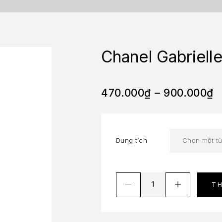
Chanel Gabriell
470.000
₫
–
900.000
₫
Dung tích
T