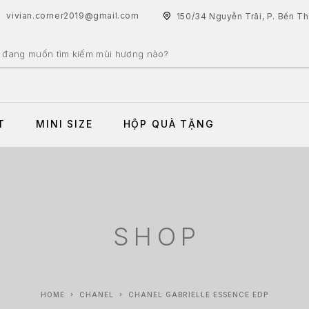
vivian.corner2019@gmail.com
150/34 Nguyễn Trãi, P. Bến T
T
MINI SIZE
HỘP QUÀ TẶNG
SHOP
HOME
CHANEL
CHANEL GABRIELLE ESSENCE EDP