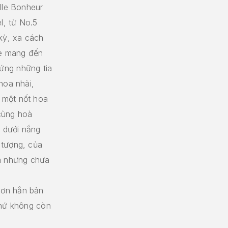
lle Bonheur
l, từ No.5
kỳ, xa cách
le mang đến
ứng những tia
hoa nhài,
 một nốt hoa
cùng hoà
 dưới nắng
 tượng, của
ắm nhưng chưa
hơn hẳn bản
chứ không còn