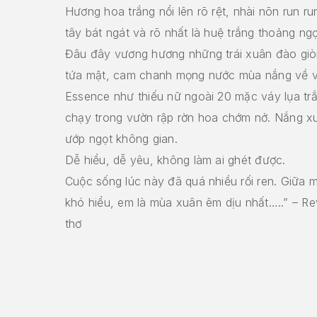
Hương hoa trắng nổi lên rõ rệt, nhài nõn run ru
tây bát ngát và rõ nhất là huệ trắng thoảng ng
Đâu đây vương hương những trái xuân đào giò
tứa mật, cam chanh mọng nước mùa nắng về 
Essence như thiếu nữ ngoài ‪20 mặc‬ váy lụa tr
chạy trong vườn rập rờn hoa chớm nở. Nắng xu
ướp ngọt không gian.‬
Dễ hiểu, dễ yêu, không làm ai ghét được.
Cuộc sống lúc này đã quá nhiều rối ren. Giữa m
khó hiểu, em là mùa xuân êm dịu nhất…..” – R
thơ