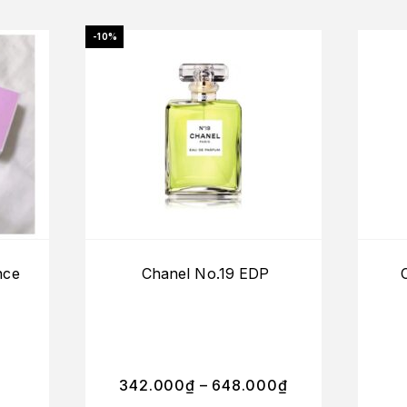
-10%
nce
Chanel No.19 EDP
342.000
₫
–
648.000
₫