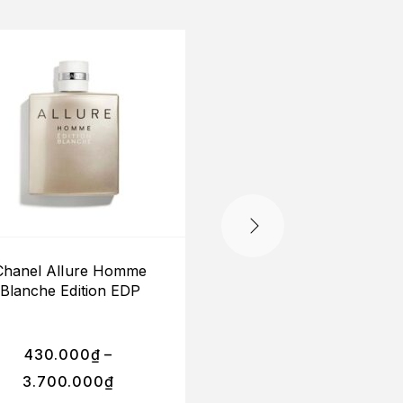
Chanel Allure Homme
Hair Mist Chanel Ch
Blanche Edition EDP
35ml
430.000
₫
–
3.700.000
₫
1.650.000
₫