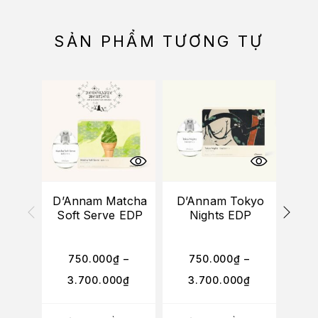
SẢN PHẨM TƯƠNG TỰ
D’Annam Matcha
D’Annam Tokyo
Soft Serve EDP
Nights EDP
V
C
750.000
₫
–
750.000
₫
–
7
3.700.000
₫
3.700.000
₫
3