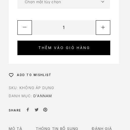
THÊM VÀO GIỎ HÀNG
ADD TO WISHLIST
SKU:
KHÔNG ÁP DỤNG
DANH MỤC:
D'ANNAM
SHARE
MÔ TẢ
THÔNG TIN BỔ SUNG
ĐÁNH GIÁ