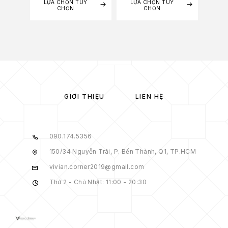
LỰA CHỌN TÙY
LỰA CHỌN TÙY
LỰA
CHỌN
CHỌN
GIỚI THIỆU
LIÊN HỆ
090.174.5356
150/34 Nguyễn Trãi, P. Bến Thành, Q1, TP.HCM
vivian.corner2019@gmail.com
Thứ 2 - Chủ Nhật: 11:00 - 20:30