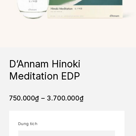
D’Annam Hinoki
Meditation EDP
750.000
₫
–
3.700.000
₫
Dung tích