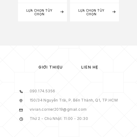
LỰA CHỌN TÙY
LỰA CHỌN TÙY
LỰA
CHỌN
CHỌN
GIỚI THIỆU
LIÊN HỆ
090.174.5356
150/34 Nguyễn Trãi, P. Bến Thành, Q1, TP.HCM
vivian.corner2019@gmail.com
Thứ 2 - Chủ Nhật: 11:00 - 20:30