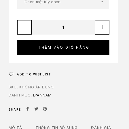
THÊM VÀO GIỎ HÀNG
ADD TO WISHLIST
SKU:
KHÔNG ÁP DỤNG
DANH MỤC:
D'ANNAM
SHARE
MÔ TẢ
THÔNG TIN BỔ SUNG
ĐÁNH GIÁ