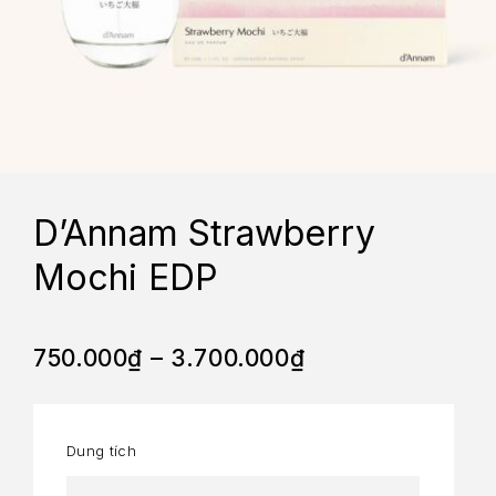
D’Annam Strawberry
Mochi EDP
750.000
₫
–
3.700.000
₫
Dung tích