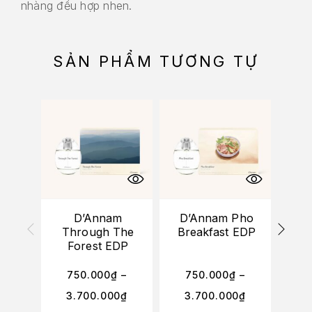
nhàng đều hợp nhen.
SẢN PHẨM TƯƠNG TỰ
D’Annam
D’Annam Pho
D’A
Through The
Breakfast EDP
Forest EDP
750.000
₫
–
750.000
₫
–
7
3.700.000
₫
3.700.000
₫
3