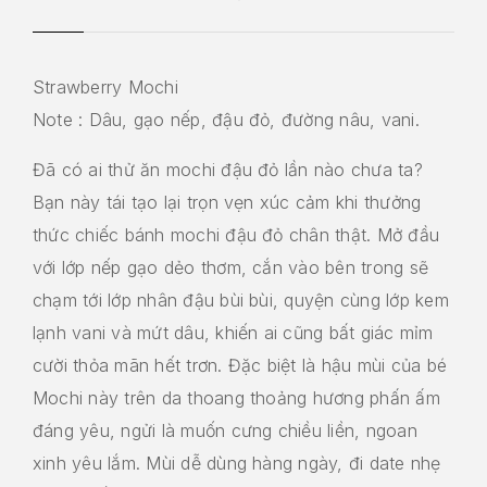
Strawberry Mochi
Note : Dâu, gạo nếp, đậu đỏ, đường nâu, vani.
Đã có ai thử ăn mochi đậu đỏ lần nào chưa ta?
Bạn này tái tạo lại trọn vẹn xúc cảm khi thưởng
thức chiếc bánh mochi đậu đỏ chân thật. Mở đầu
với lớp nếp gạo dẻo thơm, cắn vào bên trong sẽ
chạm tới lớp nhân đậu bùi bùi, quyện cùng lớp kem
lạnh vani và mứt dâu, khiến ai cũng bất giác mỉm
cười thỏa mãn hết trơn. Đặc biệt là hậu mùi của bé
Mochi này trên da thoang thoảng hương phấn ấm
đáng yêu, ngửi là muốn cưng chiều liền, ngoan
xinh yêu lắm. Mùi dễ dùng hàng ngày, đi date nhẹ