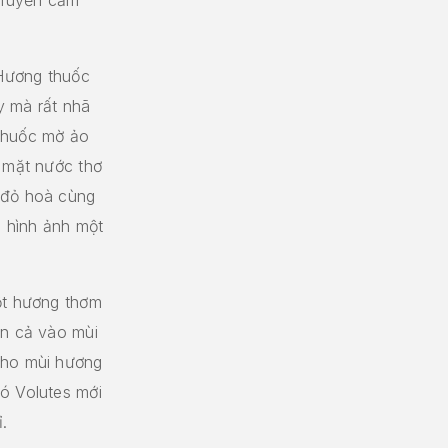
.
Hương thuốc
y mà rất nhã
 thuốc mờ ảo
n mặt nước thơ
 đỏ hoà cùng
 hình ảnh một
ột hương thơm
ẫn cả vào mùi
cho mùi hương
ó Volutes mới
.