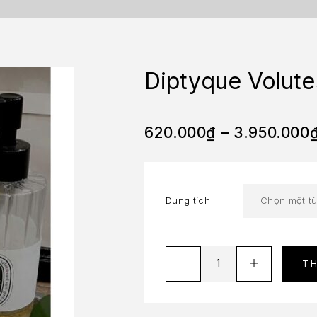
Diptyque Volut
620.000
₫
–
3.950.000
Dung tích
T