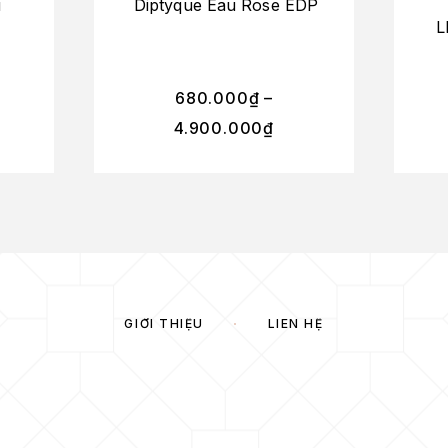
u
Diptyque Eau Rose EDP
L
680.000
₫
–
4.900.000
₫
GIỚI THIỆU
LIÊN HỆ