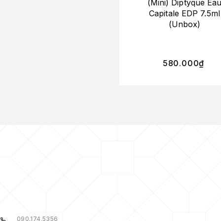
(Mini) Diptyque Ea
Capitale EDP 7.5ml
(Unbox)
580.000
₫
090.174.5356