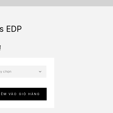
es EDP
₫
HÊM VÀO GIỎ HÀNG