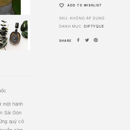
ADD TO WISHLIST
SKU:
KHÔNG ÁP DỤNG
DANH MỤC:
DIPTYQUE
SHARE
uốc
ừ một hành
ến Sài Gòn
hững quý cô
 truyền cảm