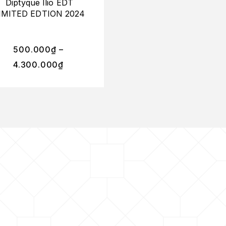
Diptyque Ilio EDT
Diptyque Eau Capita
IMITED EDTION 2024
EDP
500.000
₫
–
620.000
₫
–
4.300.000
₫
4.500.000
₫