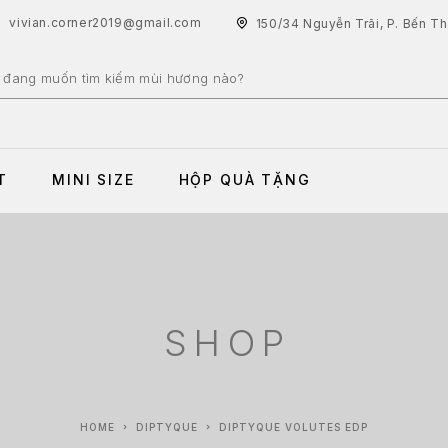
vivian.corner2019@gmail.com
150/34 Nguyễn Trãi, P. Bến T
T
MINI SIZE
HỘP QUÀ TẶNG
SHOP
HOME
DIPTYQUE
DIPTYQUE VOLUTES EDP