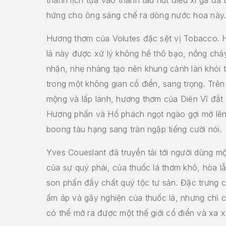
hứng cho ông sáng chế ra dòng nước hoa này
Hương thơm của Volutes đặc sệt vị Tobacco. 
lá này được xử lý không hề thô bạo, nồng chá
nhặn, nhẹ nhàng tạo nên khung cảnh làn khói
trong một không gian cổ điển, sang trọng. Trê
mộng và lấp lánh, hương thơm của Diên Vĩ đắt
Hương phấn và Hổ phách ngọt ngào gợi mở lên
boong tàu hạng sang tràn ngập tiếng cười nói.
Yves Coueslant đã truyền tải tới người dùng m
của sự quý phái, của thuốc lá thơm khô, hòa l
son phấn đầy chất quý tộc tư sản. Đặc trưng 
ấm áp và gây nghiện của thuốc lá, nhưng chỉ c
có thể mở ra được một thế giới cổ điển và xa xỉ