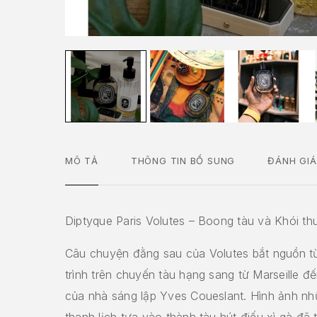
MÔ TẢ
THÔNG TIN BỔ SUNG
ĐÁNH GIÁ
Diptyque Paris Volutes – Boong tàu và Khói th
Câu chuyện đằng sau của Volutes bắt nguồn t
trình trên chuyến tàu hạng sang từ Marseille đ
của nhà sáng lập Yves Coueslant. Hình ảnh n
thanh lịch tựa vào thành tàu hút điếu xì gà đã