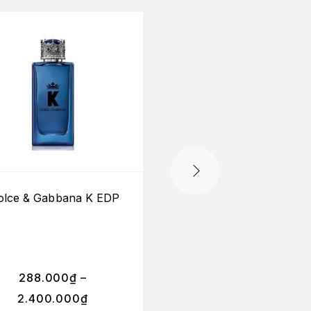
olce & Gabbana K EDP
Dolce & Gabbana T
One For Men Inten
EDP
288.000
₫
–
330.000
₫
–
2.400.000
₫
2.500.000
₫