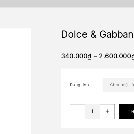
Dolce & Gabban
340.000
₫
–
2.600.000
Dung tích
T