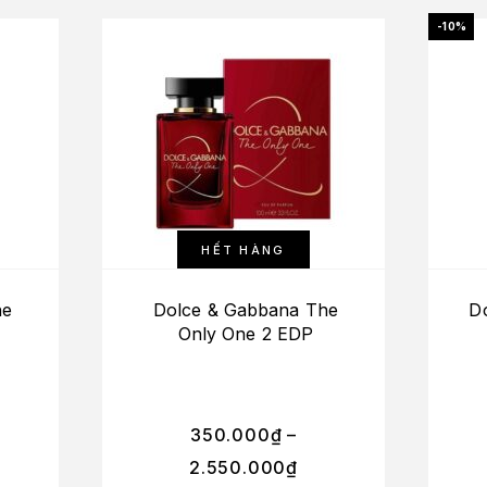
-10%
HẾT HÀNG
he
Dolce & Gabbana The
D
Only One 2 EDP
350.000
₫
–
2.550.000
₫