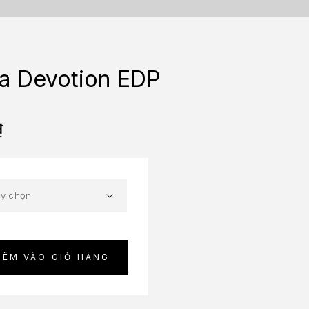
a Devotion EDP
₫
HÊM VÀO GIỎ HÀNG