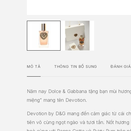
MÔ TẢ
THÔNG TIN BỔ SUNG
ĐÁNH GIÁ
Năm nay Dolce & Gabbana tặng bạn mùi hươn
miệng” mang tên Devotion.
Devotion by D&G mang đến cảm giác từ cái c
tiên vô cùng ngọt ngào và tươi tắn. Nốt hương
hoà cùng với Panna Cotta và Rượu Rum trên n