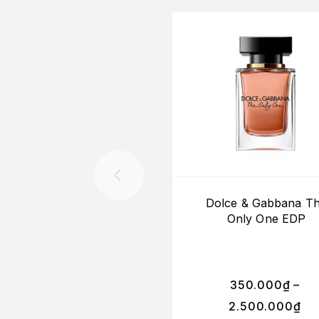
Dolce & Gabbana T
Only One EDP
350.000
₫
–
2.500.000
₫