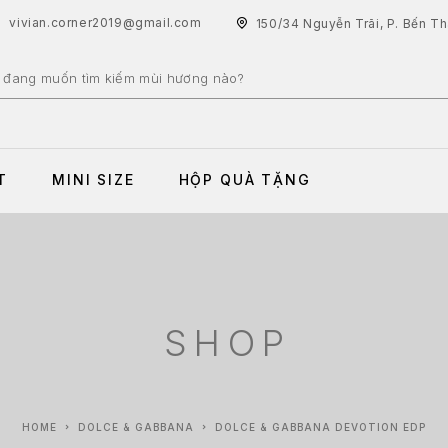
vivian.corner2019@gmail.com
150/34 Nguyễn Trãi, P. Bến T
T
MINI SIZE
HỘP QUÀ TẶNG
SHOP
HOME
DOLCE & GABBANA
DOLCE & GABBANA DEVOTION EDP