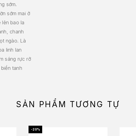
ắng sớm.
ườn sớm mai ở
 lên bao la
cành, chanh
gọt ngào. Là
a linh lan
m sáng rực rỡ
 biển tanh
SẢN PHẨM TƯƠNG TỰ
-20%