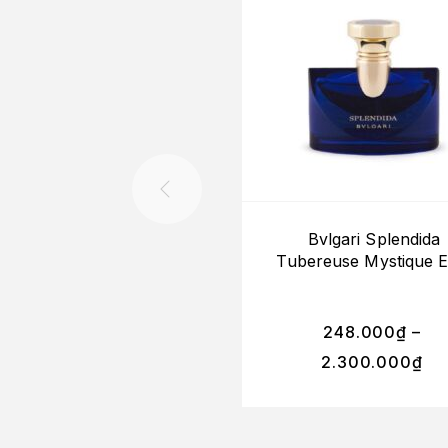
Bvlgari Splendida
Tubereuse Mystique 
248.000
₫
–
2.300.000
₫