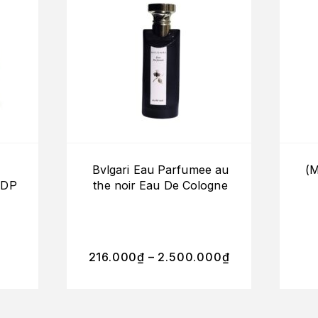
Bvlgari Eau Parfumee au
(M
EDP
the noir Eau De Cologne
216.000
₫
–
2.500.000
₫