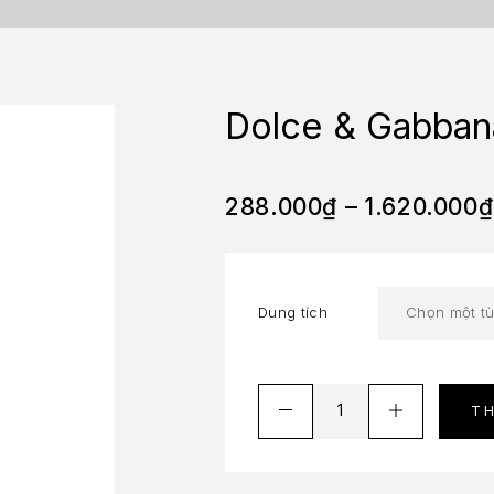
Dolce & Gabban
288.000
₫
–
1.620.000
₫
Dung tích
T