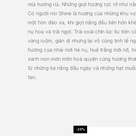
mùi hương rùi. Những giọt hương rực rỡ như n
Có người nói Shine là hương của những khu v
một hòn đảo xa, khi giọt nắng đầu tiên hôn khẽ
nụ hoa và trái ngọt. Trái xoài chín lúc lỉu trên 
vàng ruộm, giản dị nhưng lại vô cùng tinh tế n
hương của nhài mới hé nụ, huệ trắng mới nở, ho
xanh non mơn mởn hoà quyện cũng hương thơ
từ những tia nắng đầu ngày và những hạt muối
tao.
-20%