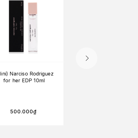
ini) Narciso Rodriguez
Liquides Imaginaire
for her EDP 10ml
Melancolia EDP
500.000
₫
450.000
₫
–
850.0