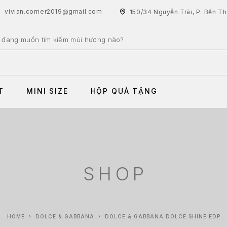
vivian.corner2019@gmail.com
150/34 Nguyễn Trãi, P. Bến T
T
MINI SIZE
HỘP QUÀ TẶNG
SHOP
HOME
DOLCE & GABBANA
DOLCE & GABBANA DOLCE SHINE EDP