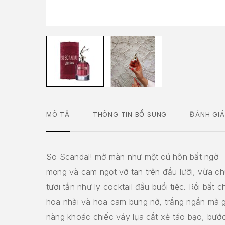
MÔ TẢ
THÔNG TIN BỔ SUNG
ĐÁNH GIÁ
So Scandal! mở màn như một cú hôn bất ngờ 
mọng và cam ngọt vỡ tan trên đầu lưỡi, vừa ch
tươi tắn như ly cocktail đầu buổi tiệc. Rồi bất 
hoa nhài và hoa cam bung nở, trắng ngần mà 
nàng khoác chiếc váy lụa cắt xẻ táo bạo, bư