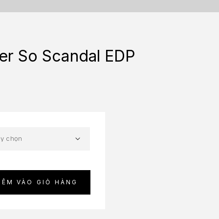
ier So Scandal EDP
HÊM VÀO GIỎ HÀNG