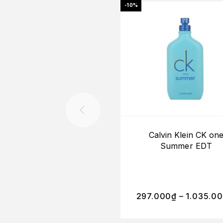
-10%
Calvin Klein CK on
Summer EDT
297.000
₫
–
1.035.0