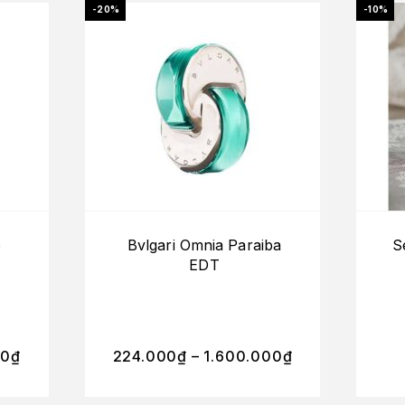
-20%
-10%
e
Bvlgari Omnia Paraiba
S
EDT
00
₫
224.000
₫
–
1.600.000
₫