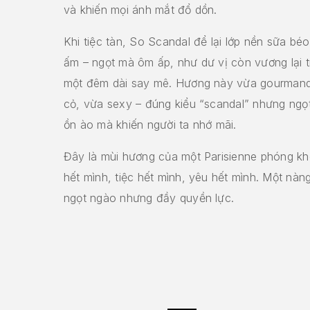
và khiến mọi ánh mắt đổ dồn.
Khi tiệc tàn, So Scandal để lại lớp nền sữa bé
ấm – ngọt mà ôm ấp, như dư vị còn vương lại t
một đêm dài say mê. Hương này vừa gourmand
cỏ, vừa sexy – đúng kiểu “scandal” nhưng ngọ
ồn ào mà khiến người ta nhớ mãi.
Đây là mùi hương của một Parisienne phóng k
hết mình, tiệc hết mình, yêu hết mình. Một nàn
ngọt ngào nhưng đầy quyền lực.