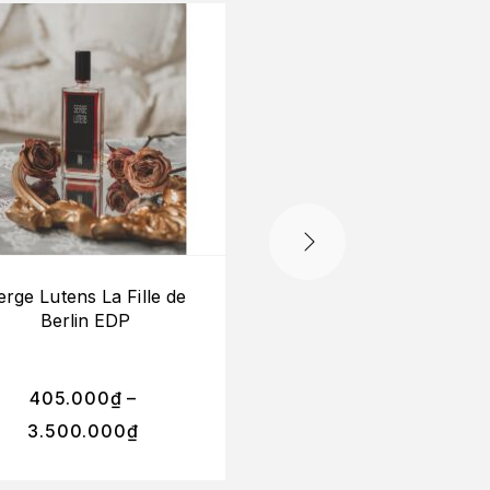
HẾT HÀNG
erge Lutens La Fille de
(Mini) Narciso Rodri
Berlin EDP
for her EDP 20ml
405.000
₫
–
3.500.000
₫
850.000
₫