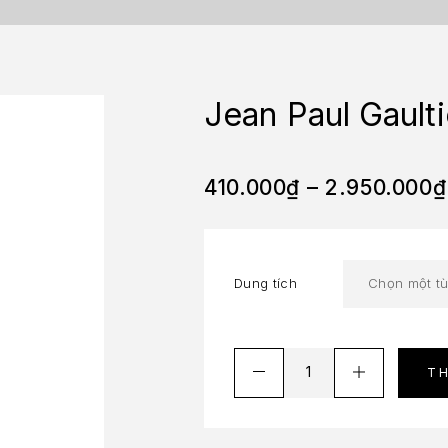
Jean Paul Gault
410.000
₫
–
2.950.000
₫
Dung tích
T