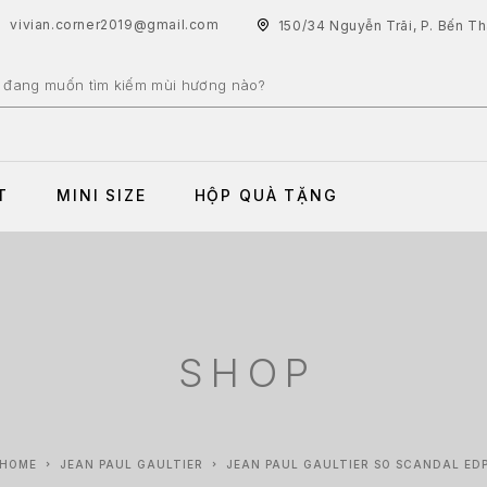
vivian.corner2019@gmail.com
150/34 Nguyễn Trãi, P. Bến T
T
MINI SIZE
HỘP QUÀ TẶNG
SHOP
HOME
JEAN PAUL GAULTIER
JEAN PAUL GAULTIER SO SCANDAL ED