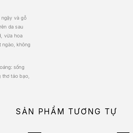
o ngậy và gỗ
rên da sau
, vừa hoa
t ngào, không
hoáng: sống
g thơ táo bạo,
SẢN PHẨM TƯƠNG TỰ