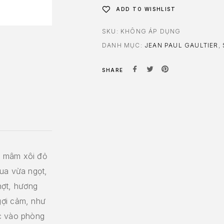
ADD TO WISHLIST
SKU:
KHÔNG ÁP DỤNG
DANH MỤC:
JEAN PAUL GAULTIER
,
SHARE
– mâm xôi đỏ
ua vừa ngọt,
chợt, hương
gợi cảm, như
ớc vào phòng