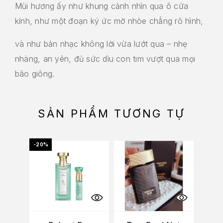
Mùi hương ấy như khung cảnh nhìn qua ô cửa
kính, như một đoạn ký ức mờ nhòe chẳng rõ hình,
và như bản nhạc không lời vừa lướt qua – nhẹ
nhàng, an yên, đủ sức dìu con tim vượt qua mọi
bão giông.
SẢN PHẨM TƯƠNG TỰ
-20%