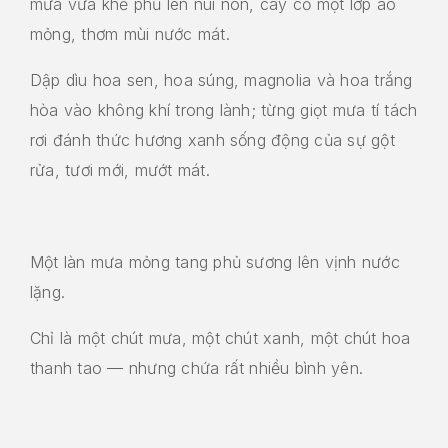
mưa vừa khẽ phủ lên núi non, cây cỏ một lớp áo
mỏng, thơm mùi nước mát.
Dập dìu hoa sen, hoa súng, magnolia và hoa trắng
hòa vào không khí trong lành; từng giọt mưa tí tách
rơi đánh thức hương xanh sống động của sự gột
rửa, tươi mới, mướt mát.
Một làn mưa mỏng tang phủ sương lên vịnh nước
lặng.
Chỉ là một chút mưa, một chút xanh, một chút hoa
thanh tao — nhưng chứa rất nhiều bình yên.