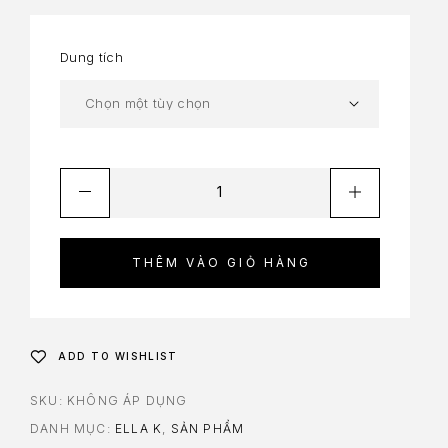
Dung tích
THÊM VÀO GIỎ HÀNG
ADD TO WISHLIST
SKU:
KHÔNG ÁP DỤNG
DANH MỤC:
ELLA K
,
SẢN PHẨM