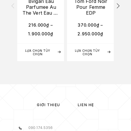
Bvlgari Eau
Tom Ford Noir
Parfumee Au
Pour Femme
TA
The Vert Eau De
EDP
Cologne
216.000
₫
–
370.000
₫
–
6
1.900.000
₫
2.950.000
₫
4
LỰA CHỌN TÙY
LỰA CHỌN TÙY
LỰA
CHỌN
CHỌN
GIỚI THIỆU
LIÊN HỆ
090.174.5356