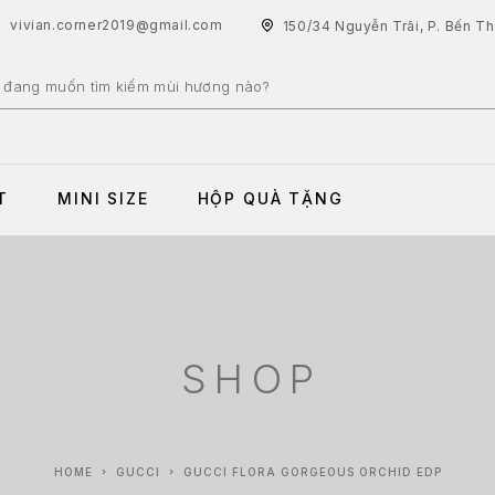
vivian.corner2019@gmail.com
150/34 Nguyễn Trãi, P. Bến T
T
MINI SIZE
HỘP QUÀ TẶNG
SHOP
HOME
GUCCI
GUCCI FLORA GORGEOUS ORCHID EDP