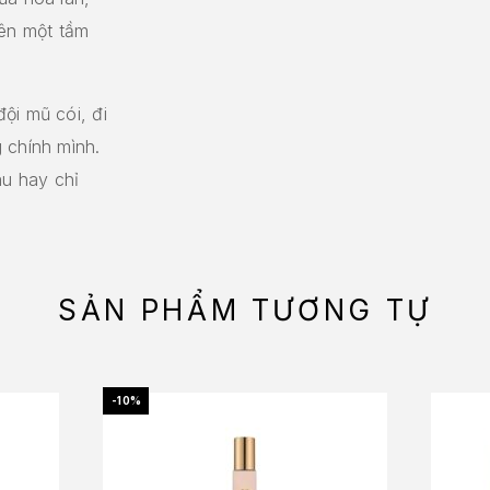
ên một tầm
ội mũ cói, đi
 chính mình.
u hay chỉ
SẢN PHẨM TƯƠNG TỰ
-10%