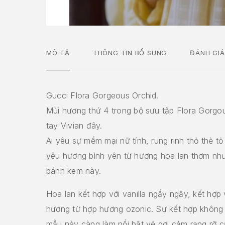
MÔ TẢ
THÔNG TIN BỔ SUNG
ĐÁNH GIÁ
Gucci Flora Gorgeous Orchid.
Mùi hương thứ 4 trong bộ sưu tập Flora Gorgou
tay Vivian đây.
Ai yêu sự mềm mại nữ tính, rung rinh thỏ thẻ tỏ
yêu hương bình yên từ hương hoa lan thơm nh
bánh kem này.
Hoa lan kết hợp với vanilla ngầy ngậy, kết hợp 
hương từ hợp hương ozonic. Sự kết hợp không
mẫu này càng làm nổi bật vẻ gợi cảm rạng rỡ c