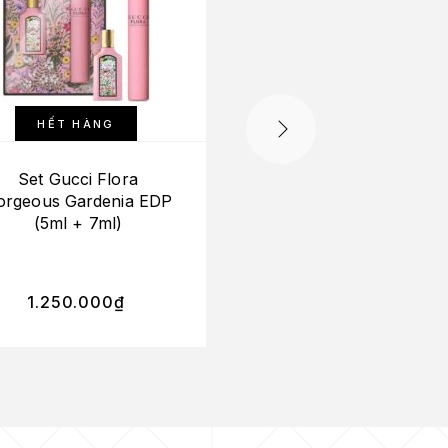
HẾT HÀNG
Set Gucci Flora
Set Gucci Guilty E
orgeous Gardenia EDP
(3×7.4ml)
(5ml + 7ml)
1.550.000
₫
1.250.000
₫
1.395.000
₫