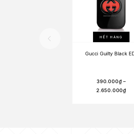
HẾT HÀNG
Gucci Guilty Black E
390.000
₫
–
2.650.000
₫