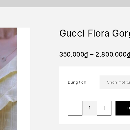
Gucci Flora Go
350.000
₫
–
2.800.000
Dung tích
T