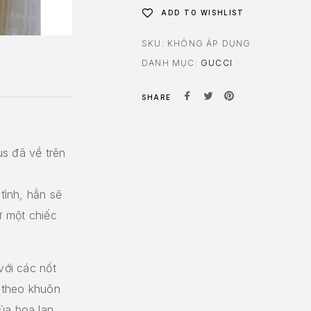
ADD TO WISHLIST
SKU:
KHÔNG ÁP DỤNG
DANH MỤC:
GUCCI
SHARE
s đã về trên
 tình, hẳn sẽ
ư một chiếc
với các nốt
 theo khuôn
ủa hoa lan,