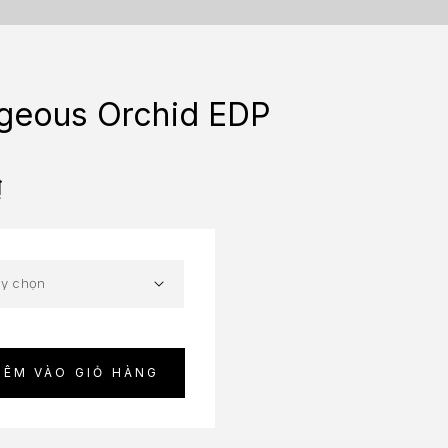
rgeous Orchid EDP
₫
HÊM VÀO GIỎ HÀNG