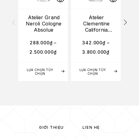
Atelier Grand
Atelier
Ate
Neroli Cologne
Clementine
Ind
Absolue
California
Cologne Absolue
288.000
₫
–
342.000
₫
–
2
2.500.000
₫
3.800.000
₫
1
LỰA CHỌN TÙY
LỰA CHỌN TÙY
LỰA
CHỌN
CHỌN
GIỚI THIỆU
LIÊN HỆ