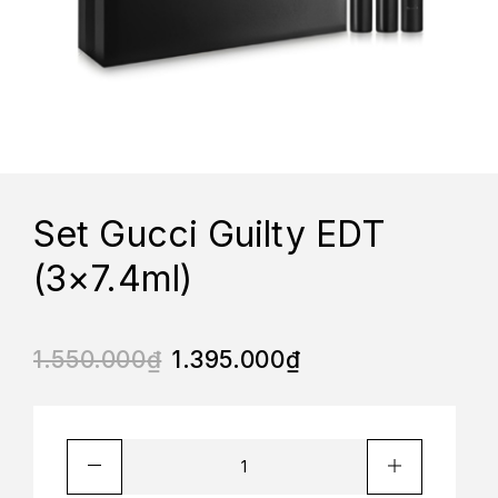
Set Gucci Guilty EDT
(3×7.4ml)
1.550.000
₫
1.395.000
₫