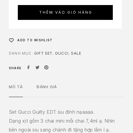
THÊM VÀO GIỎ HÀNG
ADD TO WISHLIST
DANH MỤC:
GIFT SET
,
GUCCI
,
SALE
SHARE
MÔ TẢ
ĐÁNH GIÁ
Set Gucci Guilty EDT siu đỉnh nạaaaa.
Dạng xịt gồm 3 chai mini mỗi chai 7,4ml ạ. Nhìn
bên ngoài siu sang chảnh đi tặng hợp lắm í ạ.