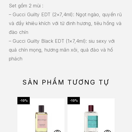
Set gồm 2 mùi :
– Gucci Guilty EDT (2×7,4ml): Ngọt ngào, quyến rũ
và đầy khiêu khích với tử đinh hương, tiêu hồng và
đào chín
– Gucci Guilty Black EDT (1×7,4ml): siu sexy với
quả chín mọng, hương mân xôi, quả đào và hổ
phách
SẢN PHẨM TƯƠNG TỰ
-10%
-10%
-10%