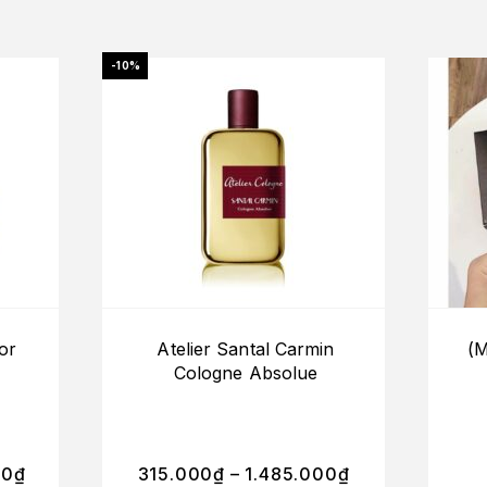
-10%
or
Atelier Santal Carmin
(M
Cologne Absolue
00
₫
315.000
₫
–
1.485.000
₫