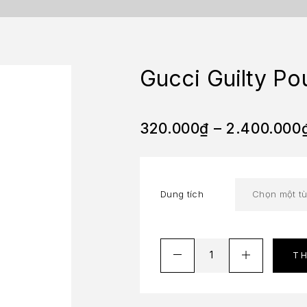
Gucci Guilty P
320.000
₫
–
2.400.000
Dung tích
T