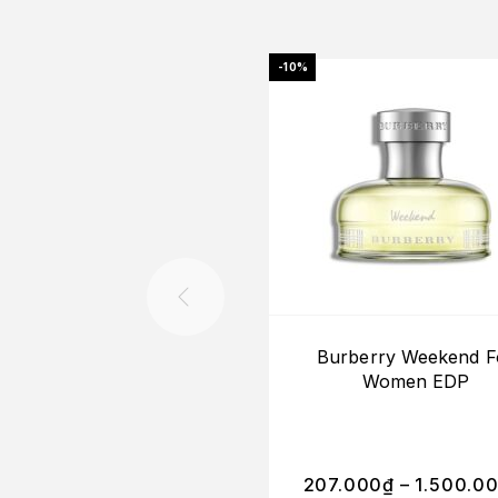
-10%
Burberry Weekend F
Women EDP
207.000
₫
–
1.500.0