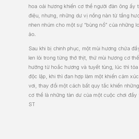
hoa oải hương khiến cơ thể người đàn ông ấy 
điệu, nhưng, những dư vị nồng nàn từ tầng hươ
nhen nhúm cho một sự “bùng nổ” của những l
ảo.
Sau khi bị chinh phục, một mùi hương chứa đầy
len lỏi trong từng thớ thịt, thứ mùi hương cơ t
hưởng từ hoắc hương và tuyết tùng, lúc thì tỏa
độc lập, khi thì đan hợp làm một khiến cảm xúc
vơi, thay đổi một cách bất quy tắc khiến những g
cơ thể là những tàn dư của một cuộc chơi đầy tộ
ST