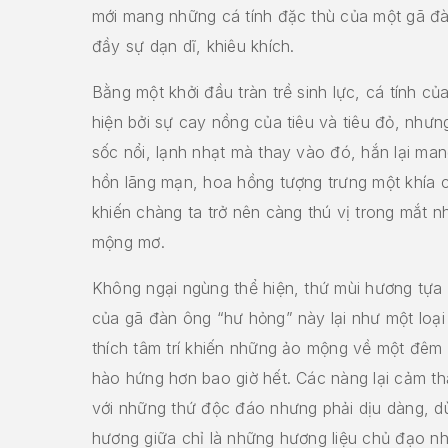
mới mang những cá tính đặc thù của một gã đàn
đầy sự dạn dĩ, khiêu khích.
Bằng một khởi đầu tràn trề sinh lực, cá tính củ
hiện bởi sự cay nồng của tiêu và tiêu đỏ, như
sốc nổi, lạnh nhạt mà thay vào đó, hắn lại ma
hồn lãng mạn, hoa hồng tượng trưng một khía 
khiến chàng ta trở nên càng thú vị trong mắt 
mộng mơ.
Không ngại ngùng thể hiện, thứ mùi hương tựa
của gã đàn ông “hư hỏng” này lại như một loại
thích tâm trí khiến những ảo mộng về một đêm 
hào hứng hơn bao giờ hết. Các nàng lại cảm t
với những thứ độc đáo nhưng phải dịu dàng, d
hương giữa chỉ là những hương liệu chủ đạo n