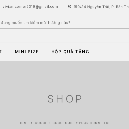
vivian.corner2019@gmail.com
150/34 Nguyễn Trãi, P. Bến T
T
MINI SIZE
HỘP QUÀ TẶNG
SHOP
HOME
GUCCI
GUCCI GUILTY POUR HOMME EDP