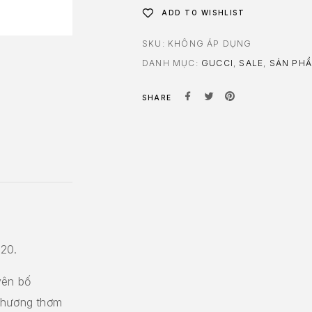
ADD TO WISHLIST
SKU:
KHÔNG ÁP DỤNG
DANH MỤC:
GUCCI
,
SALE
,
SẢN PH
SHARE
20.
yên bố
g hương thơm