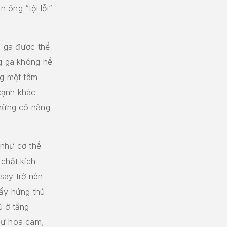
 ông “tội lỗi”
a gã được thể
ng gã không hề
ng một tâm
cạnh khác
những cô nàng
 như cơ thể
 chất kích
say trở nên
hấy hứng thú
ù ở tầng
hư hoa cam,