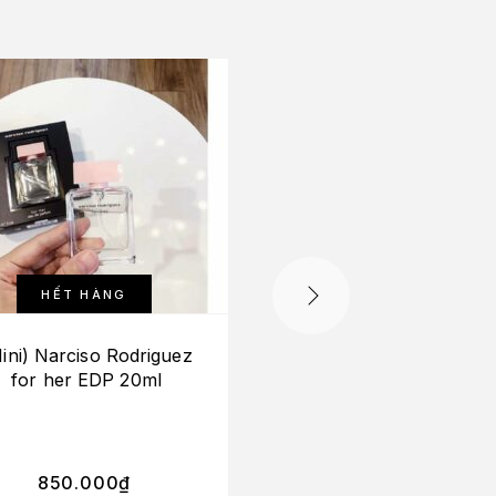
-10%
HẾT HÀNG
ini) Narciso Rodriguez
Etat Libre d’Orange D
for her EDP 20ml
Get Me Wrong Baby 
I Do EDP
850.000
₫
315.000
₫
–
594.00