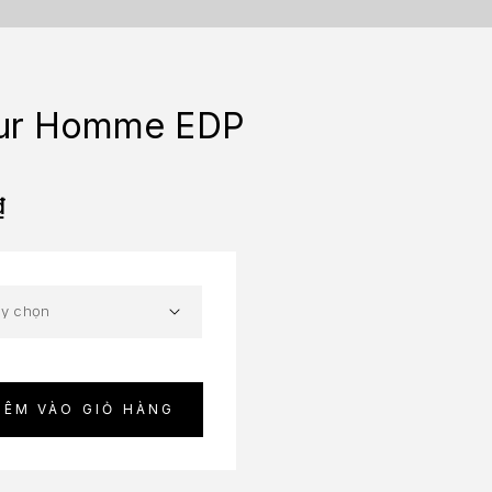
our Homme EDP
₫
HÊM VÀO GIỎ HÀNG