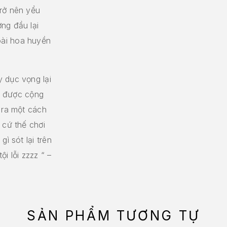
trở nên yểu
ng đầu lại
oài hoa huyền
 dục vọng lại
hể được cộng
 ra một cách
 cứ thế chơi
ì sót lại trên
i lỗi zzzz “ –
SẢN PHẨM TƯƠNG TỰ