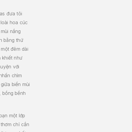
as đưa tôi
loài hoa cúc
 mùi nắng
n bằng thứ
u một đêm dài
 khiết như
uyện với
 nhấn chìm
giữa biển mùi
, bồng bềnh
bạn một lớp
thơm chỉ cần