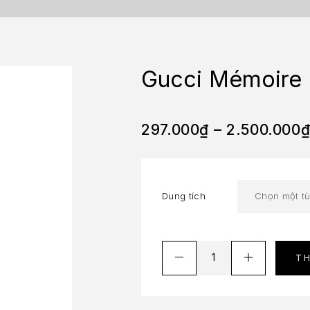
Gucci Mémoire 
297.000
₫
–
2.500.000
Dung tích
T