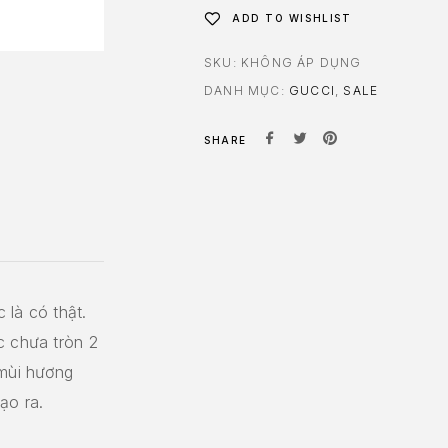
ADD TO WISHLIST
SKU:
KHÔNG ÁP DỤNG
DANH MỤC:
GUCCI
,
SALE
SHARE
 là có thật.
c chưa tròn 2
 mùi hương
ạo ra.