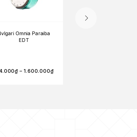
Bvlgari Omnia Paraiba
Atelier Orange Sangu
EDT
Cologne Absolue
4.000
₫
–
1.600.000
₫
380.000
₫
–
4.100.0