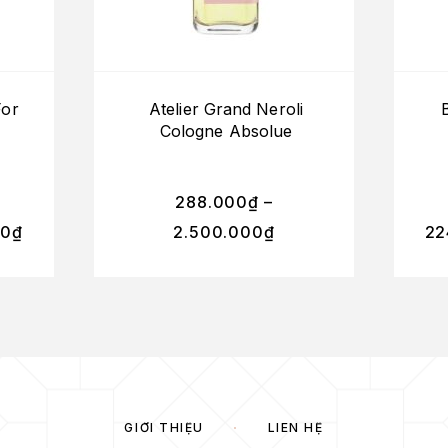
For
Atelier Grand Neroli
Cologne Absolue
288.000
₫
–
00
₫
2.500.000
₫
22
GIỚI THIỆU
LIÊN HỆ