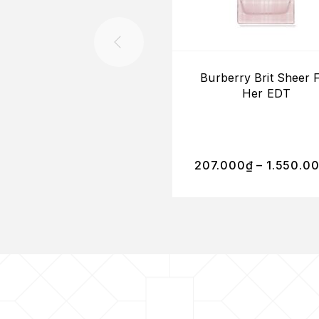
Burberry Brit Sheer 
Her EDT
207.000
₫
–
1.550.0