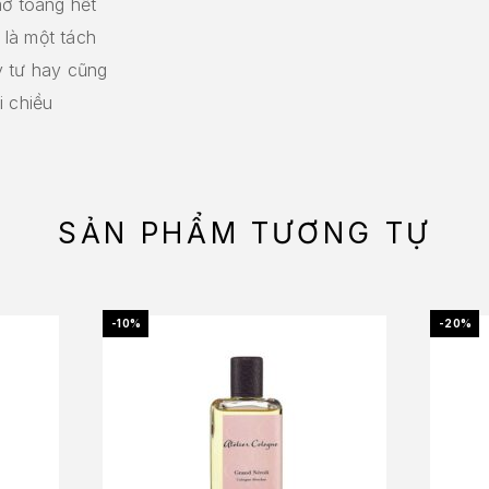
mở toang hết
là một tách
y tư hay cũng
i chiều
SẢN PHẨM TƯƠNG TỰ
-10%
-20%