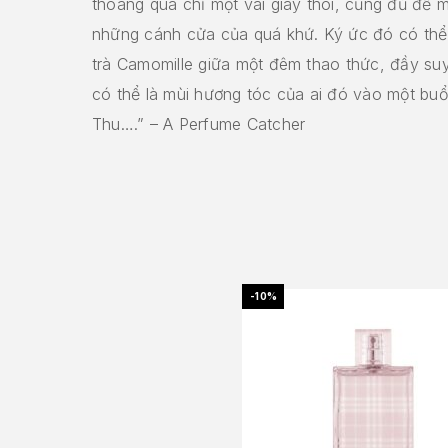
thoáng qua chỉ một vài giây thôi, cũng đủ để 
những cánh cửa của quá khứ. Ký ức đó có thể 
trà Camomille giữa một đêm thao thức, đầy su
có thể là mùi hương tóc của ai đó vào một buổ
Thu….” – A Perfume Catcher
-10%