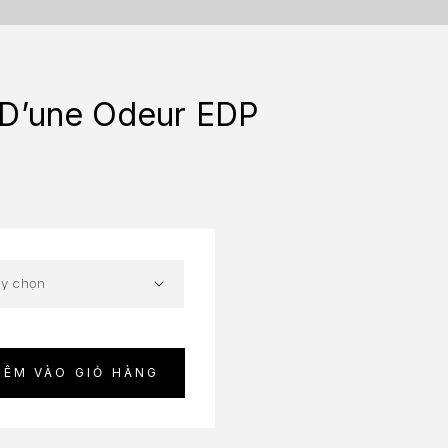
D’une Odeur EDP
₫
HÊM VÀO GIỎ HÀNG