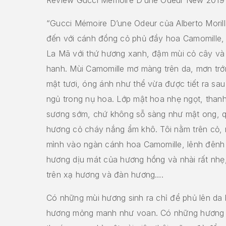
“Gucci Mémoire D’une Odeur của Alberto Morill
đến với cánh đồng cỏ phủ đầy hoa Camomille, 
La Mã với thứ hương xanh, đậm mùi cỏ cây và
hanh. Mùi Camomille mơ màng trên da, mơn trớ
mật tươi, óng ánh như thể vừa được tiết ra sa
ngủ trong nụ hoa. Lớp mật hoa nhẹ ngọt, thanh
sương sớm, chứ không sỗ sàng như mật ong, q
hương cỏ cháy nắng ẩm khô. Tôi nằm trên cỏ,
mình vào ngàn cánh hoa Camomille, lênh đênh 
hương dịu mát của hương hồng và nhài rất nhẹ
trên xạ hương và đàn hương….
Có những mùi hương sinh ra chỉ để phủ lên da 
hương mỏng manh như voan. Có những hương 