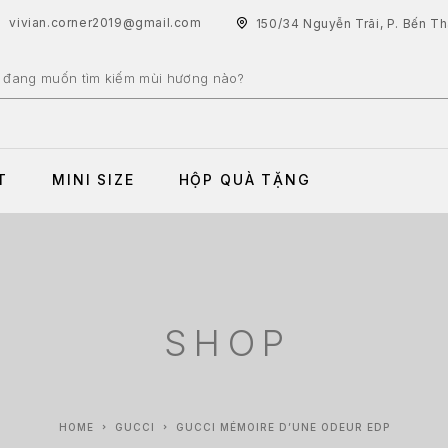
vivian.corner2019@gmail.com
150/34 Nguyễn Trãi, P. Bến T
T
MINI SIZE
HỘP QUÀ TẶNG
SHOP
HOME
GUCCI
GUCCI MÉMOIRE D’UNE ODEUR EDP