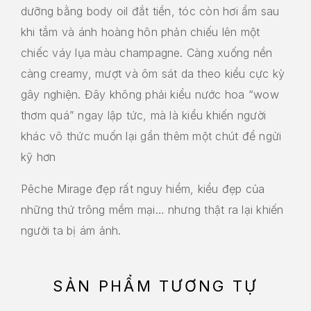
dưỡng bằng body oil đắt tiền, tóc còn hơi ẩm sau
khi tắm và ánh hoàng hôn phản chiếu lên một
chiếc váy lụa màu champagne. Càng xuống nền
càng creamy, mượt và ôm sát da theo kiểu cực kỳ
gây nghiện. Đây không phải kiểu nước hoa “wow
thơm quá” ngay lập tức, mà là kiểu khiến người
khác vô thức muốn lại gần thêm một chút để ngửi
kỹ hơn
Pêche Mirage đẹp rất nguy hiểm, kiểu đẹp của
những thứ trông mềm mại… nhưng thật ra lại khiến
người ta bị ám ảnh.
SẢN PHẨM TƯƠNG TỰ