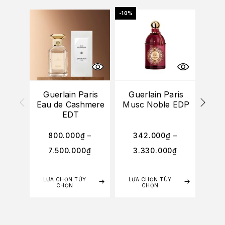
-10%
-10%
Guerlain Paris
Guerlain Paris
Gu
Eau de Cashmere
Musc Noble EDP
Al
EDT
G
800.000
₫
–
342.000
₫
–
2
7.500.000
₫
3.330.000
₫
LỰA CHỌN TÙY
LỰA CHỌN TÙY
LỰA
CHỌN
CHỌN