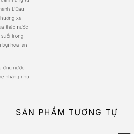
hành L’Eau
 phương xa
ủa thác nước
 suối trong
 bụi hoa lan
ệu ứng nước
nhẹ nhàng như
SẢN PHẨM TƯƠNG TỰ