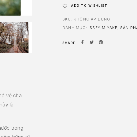
ADD TO WISHLIST
SKU:
KHÔNG ÁP DỤNG
DANH MỤC:
ISSEY MIYAKE
,
SẢN P
SHARE
hớ về chai
này là
nước trong
 cảm hứng từ