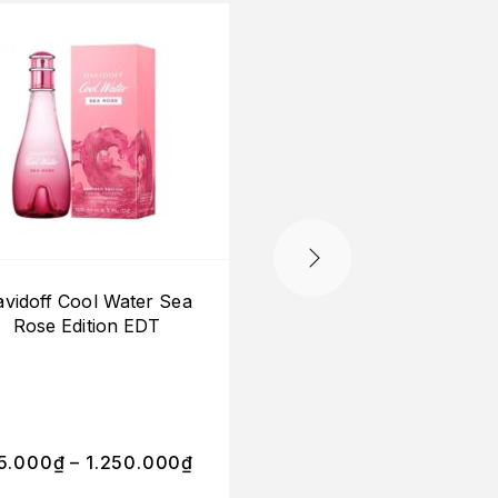
vidoff Cool Water Sea
Roja Dove Elysiu
Rose Edition EDT
Parfum Cologne
650.000
₫
–
5.000
₫
–
1.250.000
₫
4.900.000
₫