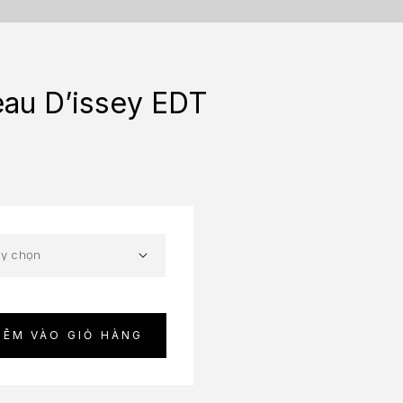
eau D’issey EDT
HÊM VÀO GIỎ HÀNG