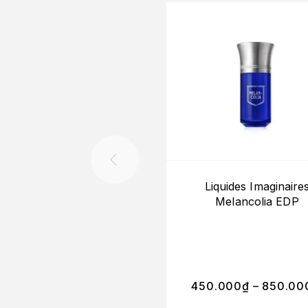
Liquides Imaginaire
Melancolia EDP
450.000
₫
–
850.00