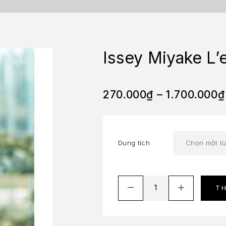
Issey Miyake L’
270.000
₫
–
1.700.000
₫
Dung tích
T