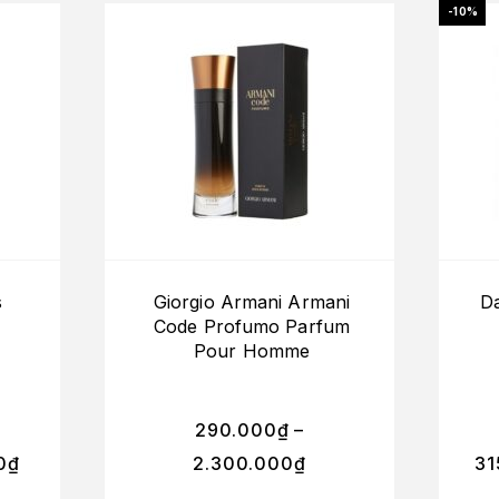
-10%
s
Giorgio Armani Armani
Da
Code Profumo Parfum
Pour Homme
290.000
₫
–
0
₫
2.300.000
₫
31