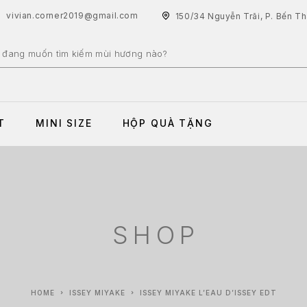
vivian.corner2019@gmail.com
150/34 Nguyễn Trãi, P. Bến T
T
MINI SIZE
HỘP QUÀ TẶNG
SHOP
HOME
ISSEY MIYAKE
ISSEY MIYAKE L’EAU D’ISSEY EDT