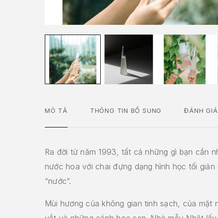
MÔ TẢ
THÔNG TIN BỔ SUNG
ĐÁNH GIÁ
Ra đời từ năm 1993, tất cả những gì bạn cần n
nước hoa với chai đựng dạng hình học tối giản 
“nước”.
Mùi hương của không gian tinh sạch, của mặt 
vắt và những cánh hoa sen. Nhà mẫu Nhật lấy