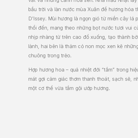
bầu trời và làn nước mùa Xuân để hương hóa t
D’Issey. Mùi hương là ngọn gió từ miền cây lá
thổi đến, mang theo những bọt nước tươi vui c
nhịp nhàng từ trên cao đổ xuống, tạo thành bờ
lành, hai bên là thảm cỏ non mọc xen kẽ những
chuông trong trẻo.
Hợp hương hoa – quả nhiệt đới “tắm” trong hi
mát gợi cảm giác thơm thanh thoát, sạch sẽ, 
một cơ thể vừa tắm gội ướp hương.