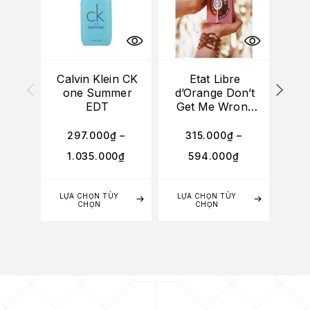
Calvin Klein CK
Etat Libre
one Summer
d’Orange Don’t
Flo
EDT
Get Me Wrong
Baby Yes I Do
EDP
297.000
₫
–
315.000
₫
–
5
1.035.000
₫
594.000
₫
4
LỰA CHỌN TÙY
LỰA CHỌN TÙY
LỰA
CHỌN
CHỌN