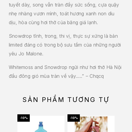
tuyết dày, song vẫn tràn đầy sức sống, cựa quậy
nhẹ nhàng vươn mình, toát hương xanh non dìu
dịu, hòa cùng hơi thở của băng giá lạnh.
Snowdrop tĩnh, trong, thi vị, thực sự xứng là bản
limited đáng có trong bộ sưu tầm của những người
yêu Jo Malone.
Whitemoss and Snowdrop ngửi như hơi thở Hà Nội
đầu đông gió mùa tràn về vậy…..” – Chqcq
SẢN PHẨM TƯƠNG TỰ
-10%
-10%
-10%