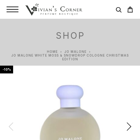
SHOP
HOME
JO MALONE
JO MALONE WHITE MOSS & SNOWDROP COLOGNE CHRISTMAS
EDITION
-10%