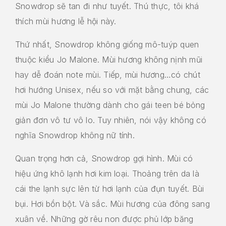
Snowdrop sẽ tan đi như tuyết. Thú thực, tôi khá
thích mùi hương lễ hội này.
Thứ nhất, Snowdrop không giống mô-tuýp quen
thuộc kiểu Jo Malone. Mùi hương không nịnh mũi
hay dễ đoán note mùi. Tiếp, mùi hương…có chút
hơi hướng Unisex, nếu so với mặt bằng chung, các
mùi Jo Malone thường dành cho gái teen bé bỏng
giản đơn vô tư vô lo. Tuy nhiên, nói vậy không có
nghĩa Snowdrop không nữ tính.
Quan trọng hơn cả, Snowdrop gợi hình. Mùi có
hiệu ứng khô lạnh hơi kim loại. Thoảng trên da là
cái the lạnh sực lên từ hơi lạnh của đụn tuyết. Bùi
bụi. Hơi bồn bột. Và sắc. Mùi hương của đông sang
xuân về. Những gờ rêu non được phủ lớp băng