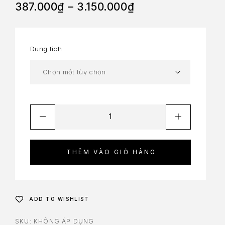
387.000
₫
–
3.150.000
₫
Dung tích
THÊM VÀO GIỎ HÀNG
ADD TO WISHLIST
SKU:
KHÔNG ÁP DỤNG