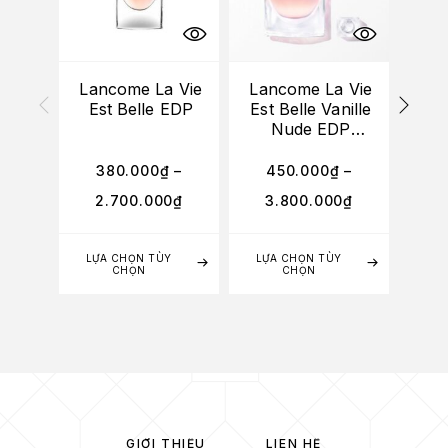
Lancome La Vie
Lancome La Vie
Lan
Est Belle EDP
Est Belle Vanille
L’e
Nude EDP
Sensuelle
380.000
₫
–
450.000
₫
–
3
2.700.000
₫
3.800.000
₫
2
LỰA CHỌN TÙY
LỰA CHỌN TÙY
LỰA
CHỌN
CHỌN
GIỚI THIỆU
LIÊN HỆ