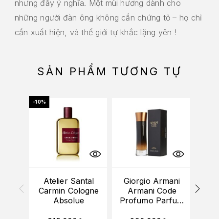
nhưng đầy ý nghĩa. Một mùi hương dành cho
những người đàn ông không cần chứng tỏ – họ chỉ
cần xuất hiện, và thế giới tự khắc lặng yên !
SẢN PHẨM TƯƠNG TỰ
-10%
HẾT
Atelier Santal
Giorgio Armani
(M
Carmin Cologne
Armani Code
Ro
Absolue
Profumo Parfum
he
Pour Homme