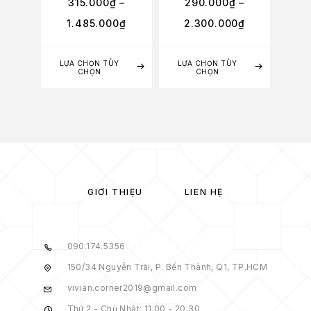
315.000
₫
–
290.000
₫
–
1.485.000
₫
2.300.000
₫
LỰA CHỌN TÙY
LỰA CHỌN TÙY
CHỌN
CHỌN
GIỚI THIỆU
LIÊN HỆ
090.174.5356
150/34 Nguyễn Trãi, P. Bến Thành, Q1, TP.HCM
vivian.corner2019@gmail.com
Thứ 2 - Chủ Nhật: 11:00 - 20:30