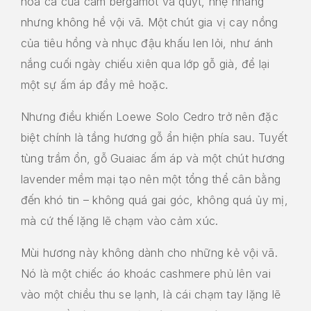
hòa ca của cam bergamot và quýt, nhẹ nhàng
nhưng không hề vội vã. Một chút gia vị cay nồng
của tiêu hồng và nhục đậu khấu len lỏi, như ánh
nắng cuối ngày chiếu xiên qua lớp gỗ già, để lại
một sự ấm áp đầy mê hoặc.
Nhưng điều khiến Loewe Solo Cedro trở nên đặc
biệt chính là tầng hương gỗ ẩn hiện phía sau. Tuyết
tùng trầm ổn, gỗ Guaiac ấm áp và một chút hương
lavender mềm mại tạo nên một tổng thể cân bằng
đến khó tin – không quá gai góc, không quá ủy mị,
mà cứ thế lặng lẽ chạm vào cảm xúc.
Mùi hương này không dành cho những kẻ vội vã.
Nó là một chiếc áo khoác cashmere phủ lên vai
vào một chiều thu se lạnh, là cái chạm tay lặng lẽ