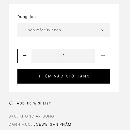
Dung tích
THÊM VÀO GIỎ HÀNG
ADD TO WISHLIST
SKU:
KHÔNG ÁP DỤNG
DANH MỤC:
LOEWE
,
SẢN PHẨM