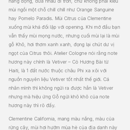
năng động, đưa nhau đi trốn, chứ không phải kiểu
mùi ngồi một chỗ chill chill như Orange Sanguine
hay Pomelo Paradis. Mùi Citrus của Clementine
xuống mùi khá đối lập với opening. Khi mở đầu bạn
vẫn thấy mùi mọng nước, nhưng cuối mùi lại là mùi
gỗ Khô, hơi thơm xanh xanh, đọng lại chút dư vị
ngọt của Citrus thôi. Atelier Cologne nói rằng note
hương này chính là Vetiver – Cỏ Hương Bài từ
Haiti, là 1 đất nước thuộc châu Phi xa xôi với
nguồn nguyên liệu Vetiver tốt nhất thế giới. Cá
nhân mình thì không ngửi ra được hẳn là Vetiver
nhưng mà hiệu ứng Gỗ ngửi khô khô của note
hương này thì rõ đấy.
Clementine California, mang màu nắng, màu của
rừng cây, mùi hơi hướm mùa hè của địa danh này