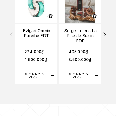
Bvlgari Omnia
Serge Lutens La
To
Paraiba EDT
Fille de Berlin
P
EDP
224.000
₫
–
405.000
₫
–
3
1.600.000
₫
3.500.000
₫
2
LỰA CHỌN TÙY
LỰA CHỌN TÙY
LỰA
CHỌN
CHỌN