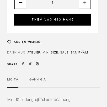
THÊM VÀO GIỎ HÀNG
ADD TO WISHLIST
DANH MỤC:
ATELIER
,
MINI SIZE
,
SALE
,
SẢN PHẨM
SHARE
MÔ TẢ
ĐÁNH GIÁ
Mini 10ml dạng xịt fullbox của hãng.