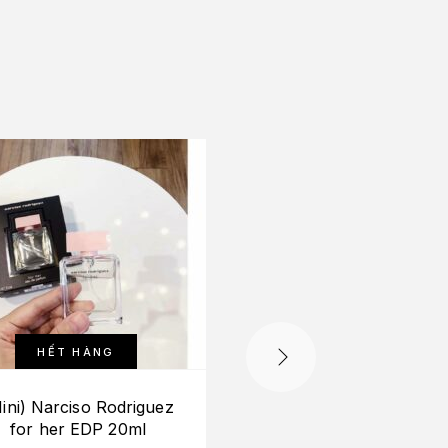
-10%
HẾT HÀNG
ini) Narciso Rodriguez
Etat Libre d’Orange D
for her EDP 20ml
Get Me Wrong Baby 