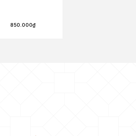
I Do EDP
850.000
₫
315.000
₫
–
594.00