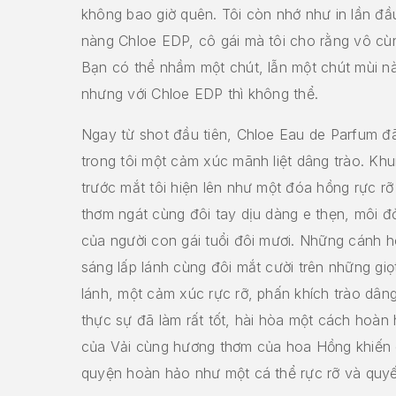
không bao giờ quên. Tôi còn nhớ như in lần đầu
nàng Chloe EDP, cô gái mà tôi cho rằng vô cùn
Bạn có thể nhầm một chút, lẫn một chút mùi nà
nhưng với Chloe EDP thì không thể.
Ngay từ shot đầu tiên, Chloe Eau de Parfum đ
trong tôi một cảm xúc mãnh liệt dâng trào. Kh
trước mắt tôi hiện lên như một đóa hồng rực rỡ
thơm ngát cùng đôi tay dịu dàng e thẹn, môi 
của người con gái tuổi đôi mươi. Những cánh 
sáng lấp lánh cùng đôi mắt cười trên những giọ
lánh, một cảm xúc rực rỡ, phấn khích trào dâng
thực sự đã làm rất tốt, hài hòa một cách hoàn
của Vải cùng hương thơm của hoa Hồng khiến
quyện hoàn hảo như một cá thể rực rỡ và quy