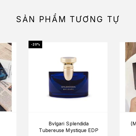
SẢN PHẨM TƯƠNG TỰ
-20%
Bvlgari Splendida
(M
Tubereuse Mystique EDP