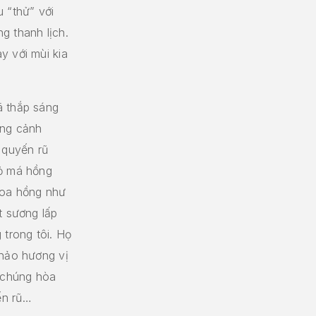
 “thử” với
g thanh lịch.
y với mùi kia
ã thắp sáng
ung cảnh
 quyến rũ
đỏ má hồng
hoa hồng như
t sương lấp
 trong tôi. Họ
 hảo hương vị
 chúng hòa
ến rũ…