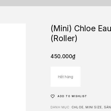
(Mini) Chloe Ea
(Roller)
450.000
₫
Hết hàng
ADD TO WISHLIST
DANH MỤC:
CHLOE
,
MINI SIZE
,
SẢN