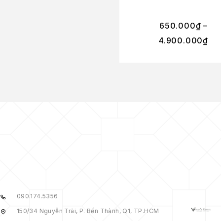
650.000
₫
–
4.900.000
₫
090.174.5356
150/34 Nguyễn Trãi, P. Bến Thành, Q1, TP.HCM