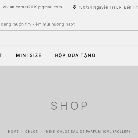
vivian.corner2019@gmail.com
150/34 Nguyễn Trãi, P. Bến T
T
MINI SIZE
HỘP QUÀ TẶNG
SHOP
HOME
CHLOE
(MINI) CHLOE EAU DE PARFUM 10ML (ROLLER)