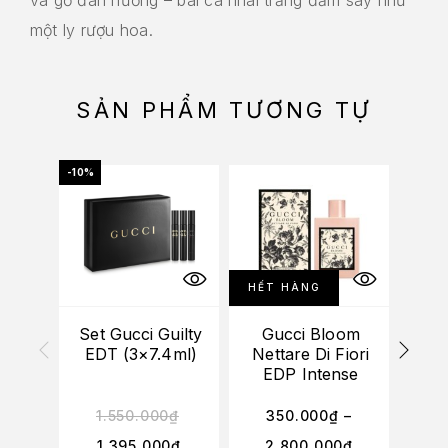
một ly rượu hoa.
SẢN PHẨM TƯƠNG TỰ
-10%
HẾT HÀNG
Set Gucci Guilty
Gucci Bloom
(
EDT (3×7.4ml)
Nettare Di Fiori
Blo
EDP Intense
1.550.000
₫
350.000
₫
–
1.395.000
₫
2.800.000
₫