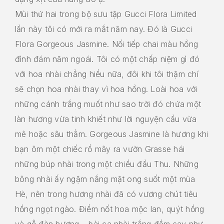
Mùi thứ hai trong bộ sưu tập Gucci Flora Limited
lần này tôi có mới ra mắt năm nay. Đó là Gucci
Flora Gorgeous Jasmine. Nối tiếp chai màu hồng
đình đám năm ngoái. Tôi có một chấp niệm gì đó
với hoa nhài chẳng hiểu nữa, đôi khi tôi thậm chí
sẽ chọn hoa nhài thay vì hoa hồng. Loài hoa với
những cánh trắng muốt như sao trời đó chứa một
làn hương vừa tinh khiết như lời nguyện cầu vừa
mê hoặc sâu thẳm. Gorgeous Jasmine là hương khi
bạn ôm một chiếc rổ mây ra vườn Grasse hái
những búp nhài trong một chiều đầu Thu. Những
bông nhài ấy ngậm nắng mật ong suốt một mùa
Hè, nên trong hương nhài đã có vương chút tiêu
hồng ngọt ngào. Điểm nốt hoa mộc lan, quýt hồng
và gỗ đàn hương – bài ca nhài trắng đắm say như