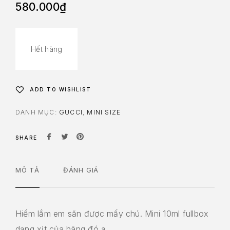
580.000
₫
Hết hàng
ADD TO WISHLIST
DANH MỤC:
GUCCI
,
MINI SIZE
SHARE
MÔ TẢ
ĐÁNH GIÁ
Hiếm lắm em săn được mấy chú. Mini 10ml fullbox
dạng xịt của hãng đó ạ.