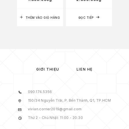
THÊM VÀO GIỎ HÀNG
ĐỌC TIẾP
TH
GIỚI THIỆU
LIÊN HỆ
090.174.5356
150/34 Nguyễn Trãi, P. Bến Thành, Q1, TP.HCM
vivian.corner2019@gmail.com
Thứ 2 - Chủ Nhật: 11:00 - 20:30