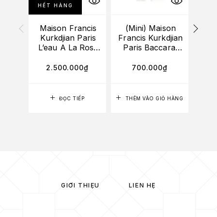
HẾT HÀNG
Maison Francis
(Mini) Maison
(M
Kurkdjian Paris
Francis Kurkdjian
Fran
L’eau A La Rose
Paris Baccarat
Par
EDT 35ml
Rouge 540 EDP
5ml
2.500.000
₫
700.000
₫
ĐỌC TIẾP
THÊM VÀO GIỎ HÀNG
TH
GIỚI THIỆU
LIÊN HỆ