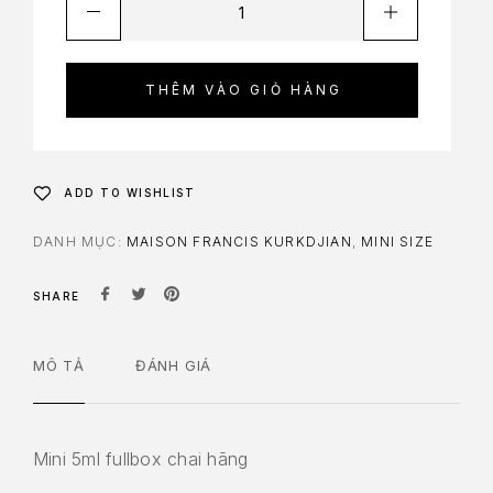
THÊM VÀO GIỎ HÀNG
ADD TO WISHLIST
DANH MỤC:
MAISON FRANCIS KURKDJIAN
,
MINI SIZE
SHARE
MÔ TẢ
ĐÁNH GIÁ
Mini 5ml fullbox chai hãng