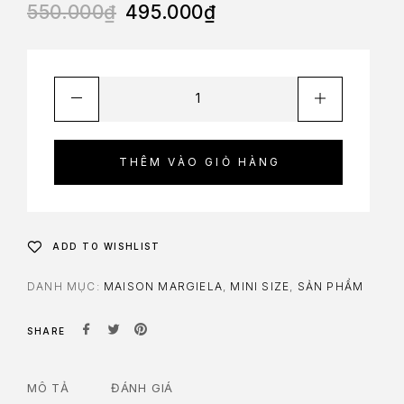
550.000
₫
495.000
₫
THÊM VÀO GIỎ HÀNG
ADD TO WISHLIST
DANH MỤC:
MAISON MARGIELA
,
MINI SIZE
,
SẢN PHẨM
SHARE
MÔ TẢ
ĐÁNH GIÁ