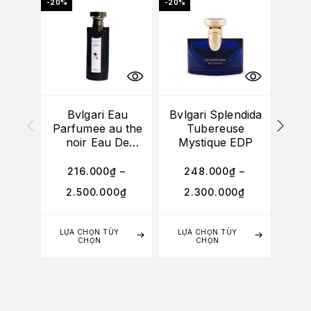
-20%
-20%
Bvlgari Eau
Bvlgari Splendida
Parfumee au the
Tubereuse
I
noir Eau De
Mystique EDP
San
Cologne
216.000
₫
–
248.000
₫
–
4
2.500.000
₫
2.300.000
₫
LỰA CHỌN TÙY
LỰA CHỌN TÙY
LỰA
CHỌN
CHỌN