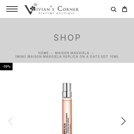
SHOP
HOME
MAISON MARGIELA
(MINI) MAISON MARGIELA REPLICA ON A DATE EDT 10ML
-10%