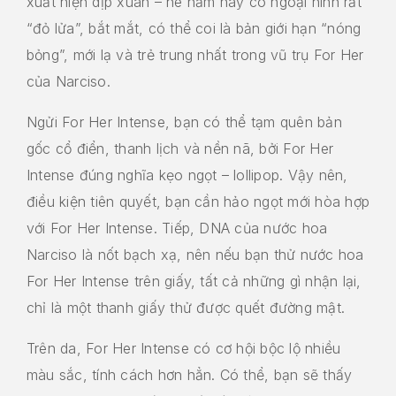
xuất hiện dịp xuân – hè năm nay có ngoại hình rất
“đỏ lửa”, bắt mắt, có thể coi là bản giới hạn “nóng
bỏng”, mới lạ và trẻ trung nhất trong vũ trụ For Her
của Narciso.
Ngửi For Her Intense, bạn có thể tạm quên bản
gốc cổ điển, thanh lịch và nền nã, bởi For Her
Intense đúng nghĩa kẹo ngọt – lollipop. Vậy nên,
điều kiện tiên quyết, bạn cần hảo ngọt mới hòa hợp
với For Her Intense. Tiếp, DNA của nước hoa
Narciso là nốt bạch xạ, nên nếu bạn thử nước hoa
For Her Intense trên giấy, tất cả những gì nhận lại,
chỉ là một thanh giấy thử được quết đường mật.
Trên da, For Her Intense có cơ hội bộc lộ nhiều
màu sắc, tính cách hơn hẳn. Có thể, bạn sẽ thấy