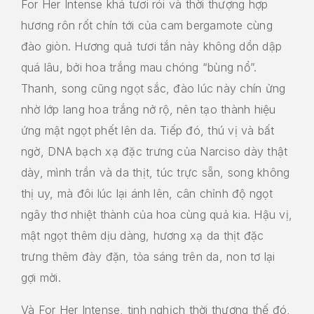
For Her Intense khá tươi rói và thời thượng hợp
hương rôn rốt chín tới của cam bergamote cùng
đào giòn. Hương quả tươi tắn này không dồn dập
quá lâu, bởi hoa trắng mau chóng “bùng nổ”.
Thanh, song cũng ngọt sắc, đào lúc này chín ửng
nhờ lớp lang hoa trắng nở rộ, nên tạo thành hiệu
ứng mật ngọt phết lên da. Tiếp đó, thú vị và bất
ngờ, DNA bạch xạ đặc trưng của Narciso dày thật
dày, mình trần và da thịt, túc trực sẵn, song không
thị uy, mà đôi lúc lại ánh lên, cân chỉnh độ ngọt
ngây thơ nhiệt thành của hoa cùng quả kia. Hậu vị,
mật ngọt thêm dịu dàng, hương xạ da thịt đặc
trưng thêm đày đặn, tỏa sáng trên da, non tơ lại
gợi mời.
Và For Her Intense, tinh nghịch thời thượng thế đó,