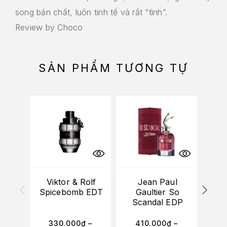
song bản chất, luôn tinh tế và rất “tình”.
Review by Choco
SẢN PHẨM TƯƠNG TỰ
-10%
HẾT
Viktor & Rolf
Jean Paul
Spicebomb EDT
Gaultier So
Del
Scandal EDP
Bl
330.000
₫
–
410.000
₫
–
2