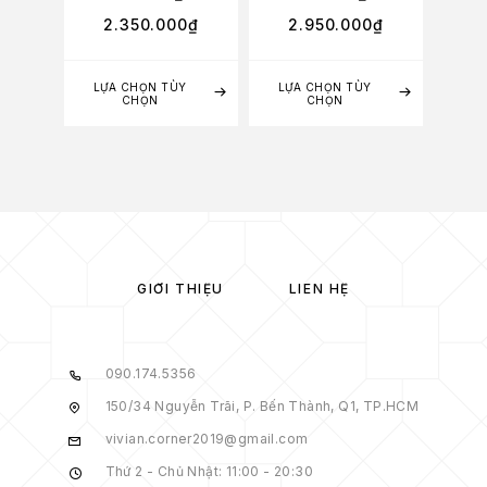
2.350.000
₫
2.950.000
₫
LỰA CHỌN TÙY
LỰA CHỌN TÙY
LỰA
CHỌN
CHỌN
GIỚI THIỆU
LIÊN HỆ
090.174.5356
150/34 Nguyễn Trãi, P. Bến Thành, Q1, TP.HCM
vivian.corner2019@gmail.com
Thứ 2 - Chủ Nhật: 11:00 - 20:30