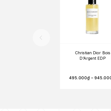
Christian Dior Bois
D’Argent EDP
495.000
₫
–
945.00