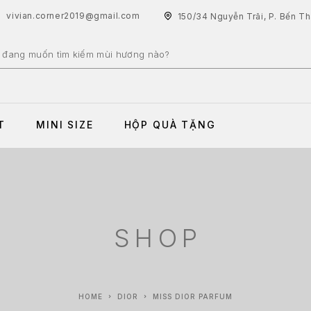
vivian.corner2019@gmail.com
150/34 Nguyễn Trãi, P. Bến T
T
MINI SIZE
HỘP QUÀ TẶNG
SHOP
HOME
DIOR
MISS DIOR PARFUM