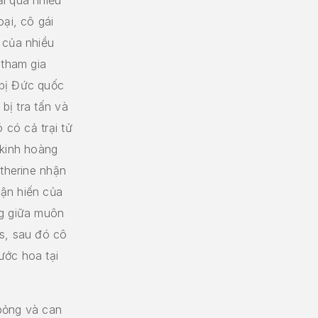
ại, cô gái
 của nhiều
 tham gia
 bị Đức quốc
 bị tra tấn và
 có cả trại tử
 kinh hoàng
atherine nhận
ận hiến của
ng giữa muôn
s, sau đó cô
ước hoa tại
bỏng và can