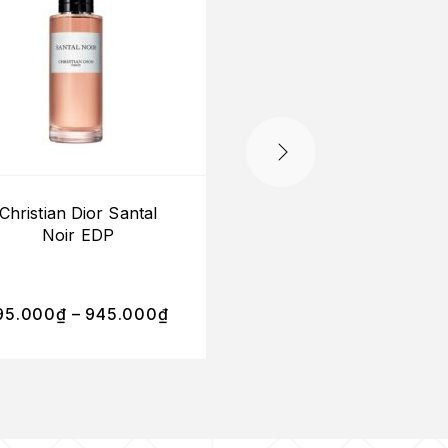
Christian Dior Santal
Dior Homme Colog
Noir EDP
380.000
₫
–
95.000
₫
–
945.000
₫
3.800.000
₫