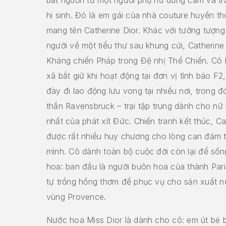
hi sinh. Đó là em gái của nhà couture huyền tho
mang tên Catherine Dior. Khác với tưởng tượng
người về một tiểu thư sau khung cửi, Catherine
Kháng chiến Pháp trong Đệ nhị Thế Chiến. Cô
xã bắt giữ khi hoạt động tại đơn vị tình báo F2,
đày đi lao động lưu vong tại nhiều nơi, trong đó
thần Ravensbruck – trại tập trung dành cho nữ
nhất của phát xít Đức. Chiến tranh kết thúc, C
được rất nhiều huy chương cho lòng can đảm t
mình. Cô dành toàn bộ cuộc đời còn lại để số
hoa: ban đầu là người buôn hoa của thành Pari
tự trồng hồng thơm để phục vụ cho sản xuất n
vùng Provence.
Nước hoa Miss Dior là dành cho cô: em út bé 