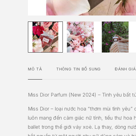
MÔ TẢ
THÔNG TIN BỔ SUNG
ĐÁNH GIÁ
Miss Dior Parfum (New 2024) – Tình yêu bất tử
Miss Dior – loại nước hoa “thơm mùi tình yêu” 
luôn mang đến cảm giác nữ tính, tiểu thư hoa
ballet trong thế giới váy xoè. Lạ thay, dòng nư
bắt nguồn từ một người phụ nữ dũng cảm và trả