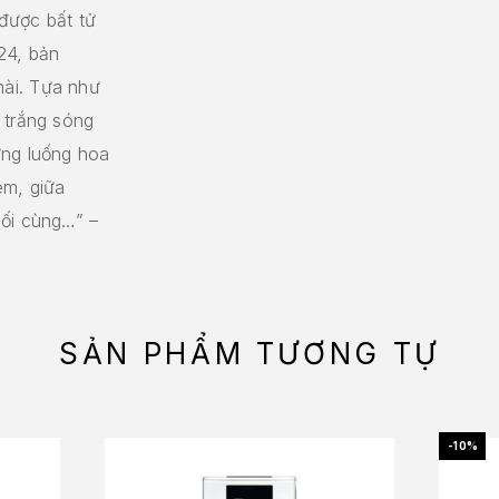
được bất tử
24, bản
ài. Tựa như
 trắng sóng
ững luống hoa
em, giữa
uối cùng…” –
SẢN PHẨM TƯƠNG TỰ
-10%