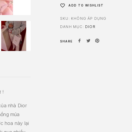
ADD TO WISHLIST
SKU:
KHÔNG ÁP DỤNG
DANH MỤC:
DIOR
SHARE
 !
của nhà Dior
 hồng múa
ớc hoa này lại
i qua nhiều