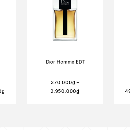
Dior Homme EDT
370.000
₫
–
0
₫
2.950.000
₫
4