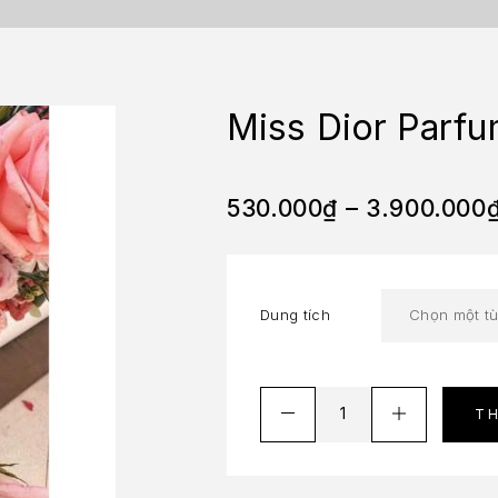
Miss Dior Parf
530.000
₫
–
3.900.000
Dung tích
T