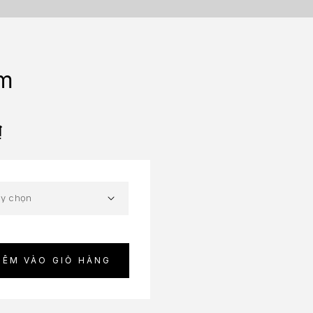
um
₫
HÊM VÀO GIỎ HÀNG