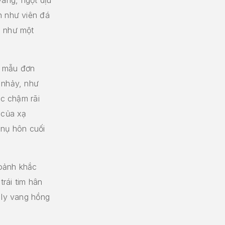
h như viên đá
g như một
à mẫu đơn
 nhảy, như
ệc chậm rãi
 của xạ
 nụ hôn cuối
hoảnh khắc
trái tim hân
 ly vang hồng