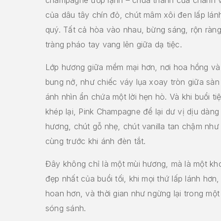
của dâu tây chín đỏ, chút mâm xôi đen lấp lán
quý. Tất cả hòa vào nhau, bừng sáng, rộn ràn
tràng pháo tay vang lên giữa dạ tiệc.
Lớp hương giữa mềm mại hơn, nơi hoa hồng v
bung nở, như chiếc váy lụa xoay tròn giữa sàn
ánh nhìn ẩn chứa một lời hẹn hò. Và khi buổi ti
khép lại, Pink Champagne để lại dư vị dịu dàng
hương, chút gỗ nhẹ, chút vanilla tan chậm như
cùng trước khi ánh đèn tắt.
Đây không chỉ là một mùi hương, mà là một k
đẹp nhất của buổi tối, khi mọi thứ lấp lánh hơn, 
hoan hơn, và thời gian như ngừng lại trong một
sóng sánh.