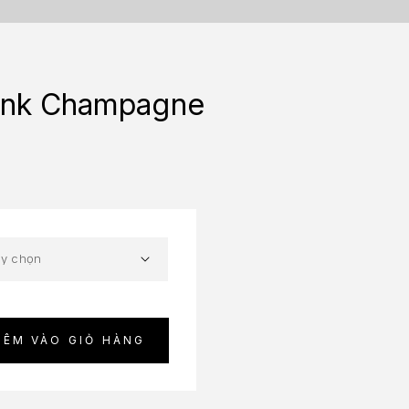
ink Champagne
HÊM VÀO GIỎ HÀNG