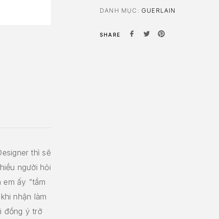
DANH MỤC:
GUERLAIN
SHARE
esigner thì sẽ
hiều người hỏi
à em ấy “tầm
 khi nhận làm
i đồng ý trở