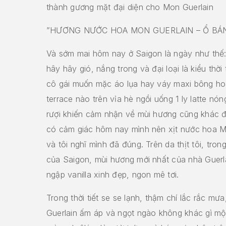
thành gương mặt đại diện cho Mon Guerlain
”HƯƠNG NƯỚC HOA MON GUERLAIN – Ổ BÁ
Và sớm mai hôm nay ở Saigon là ngày như thế: 
hây hây gió, nắng trong và đại loại là kiểu thời 
cô gái muốn mặc áo lụa hay váy maxi bông ho
terrace nào trên vỉa hè ngồi uống 1 ly latte nón
rượi khiến cảm nhận về mùi hương cũng khác đi
có cảm giác hôm nay mình nên xịt nước hoa M
và tôi nghĩ mình đã đúng. Trên da thịt tôi, tron
của Saigon, mùi hương mới nhất của nhà Guerla
ngập vanilla xinh đẹp, ngon mê tơi.
Trong thời tiết se se lạnh, thậm chí lắc rắc mư
Guerlain ấm áp và ngọt ngào không khác gì mộ