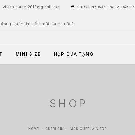
vivian.corner2019@gmail.com
150/34 Nguyễn Trãi, P. Bến T
T
MINI SIZE
HỘP QUÀ TẶNG
SHOP
HOME
GUERLAIN
MON GUERLAIN EDP