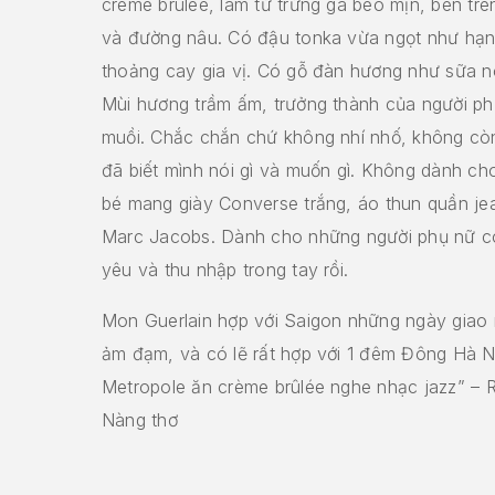
crème brûlée, làm từ trứng gà béo mịn, bên tr
và đường nâu. Có đậu tonka vừa ngọt như hạ
thoảng cay gia vị. Có gỗ đàn hương như sữa n
Mùi hương trầm ấm, trưởng thành của người ph
muồi. Chắc chắn chứ không nhí nhố, không còn
đã biết mình nói gì và muốn gì. Không dành c
bé mang giày Converse trắng, áo thun quần je
Marc Jacobs. Dành cho những người phụ nữ có
yêu và thu nhập trong tay rồi.
Mon Guerlain hợp với Saigon những ngày giao 
ảm đạm, và có lẽ rất hợp với 1 đêm Đông Hà N
Metropole ăn crème brûlée nghe nhạc jazz” – 
Nàng thơ