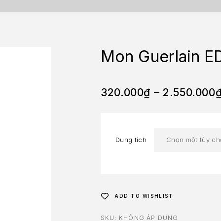
Mon Guerlain E
320.000
₫
–
2.550.000
Dung tích
ADD TO WISHLIST
SKU:
KHÔNG ÁP DỤNG