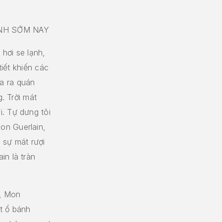
NH SỚM NAY
hơi se lạnh,
tiết khiến các
a ra quán
g. Trời mát
. Tự dưng tôi
on Guerlain,
g sự mát rượi
in là tràn
a, Mon
t ổ bánh