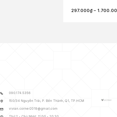
297.000
₫
–
1.700.0
090.174.5356
150/34 Nguyễn Trãi, P. Bến Thành, Q1, TP.HCM
vivian.corner2019@gmail.com
Thứ 2 - Chủ Nhật: 11:00 - 20:30