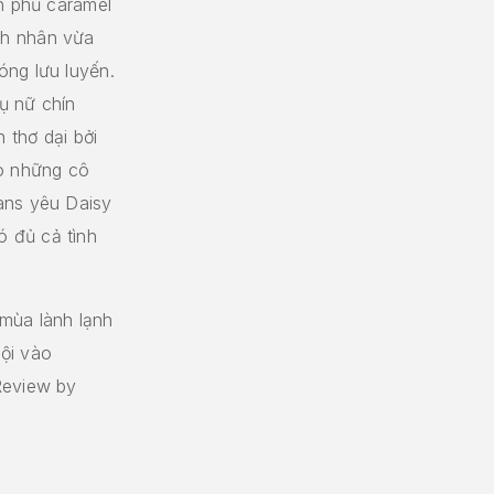
ên phủ caramel
nh nhân vừa
óng lưu luyến.
ụ nữ chín
 thơ dại bởi
ho những cô
ans yêu Daisy
 đủ cả tình
mùa lành lạnh
ội vào
Review by