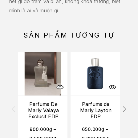
nét gì đó trầm và bí ẩn, không khoa trương, biết
mình là ai và muốn gì…
SẢN PHẨM TƯƠNG TỰ
Parfums De
Parfums de
P
Marly Valaya
Marly Layton
Marl
Exclusif EDP
EDP
900.000
₫
–
650.000
₫
–
7