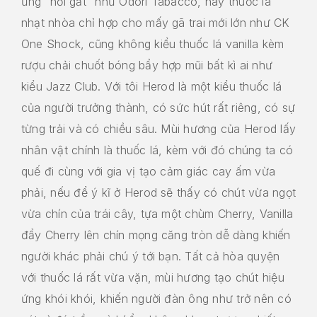
ứng “hơi gắt” như Odori Tabacco, hay thuốc lá
nhạt nhòa chỉ hợp cho mấy gã trai mới lớn như CK
One Shock, cũng không kiểu thuốc lá vanilla kèm
rượu chải chuốt bóng bẩy hợp mũi bất kì ai như
kiểu Jazz Club. Với tôi Herod là một kiểu thuốc lá
của người trưởng thành, có sức hút rất riêng, có sự
từng trải và có chiều sâu. Mùi hương của Herod lấy
nhân vật chính là thuốc lá, kèm với đó chúng ta có
quế đi cùng với gia vị tạo cảm giác cay ấm vừa
phải, nếu để ý kĩ ở Herod sẽ thấy có chút vừa ngọt
vừa chín của trái cây, tựa một chùm Cherry, Vanilla
đẩy Cherry lên chín mọng căng tròn dễ dàng khiến
người khác phải chú ý tới bạn. Tất cả hòa quyện
với thuốc lá rất vừa vặn, mùi hương tạo chút hiệu
ứng khói khói, khiến người đàn ông như trở nên có