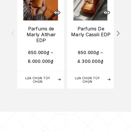
Parfums de
Parfums De
P
Marly Althair
Marly Cassili EDP
Mar
EDP
R
650.000
₫
–
650.000
₫
–
7
6.000.000
₫
4.300.000
₫
5
LỰA CHỌN TÙY
LỰA CHỌN TÙY
LỰA
CHỌN
CHỌN