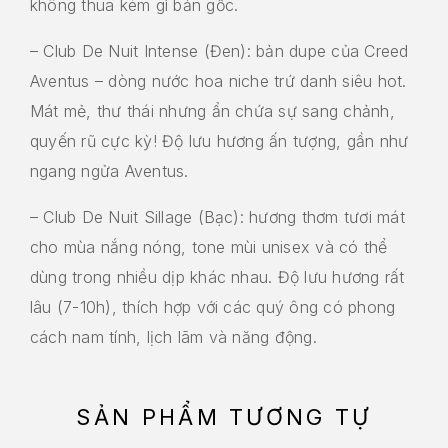
không thua kém gì bản gốc.
– Club De Nuit Intense (Đen): bản dupe của Creed
Aventus – dòng nước hoa niche trứ danh siêu hot.
Mát mẻ, thư thái nhưng ẩn chứa sự sang chảnh,
quyến rũ cực kỳ! Độ lưu hương ấn tượng, gần như
ngang ngửa Aventus.
– Club De Nuit Sillage (Bạc): hương thơm tươi mát
cho mùa nắng nóng, tone mùi unisex và có thể
dùng trong nhiều dịp khác nhau. Độ lưu hương rất
lâu (7-10h), thích hợp với các quý ông có phong
cách nam tính, lịch lãm và năng động.
SẢN PHẨM TƯƠNG TỰ