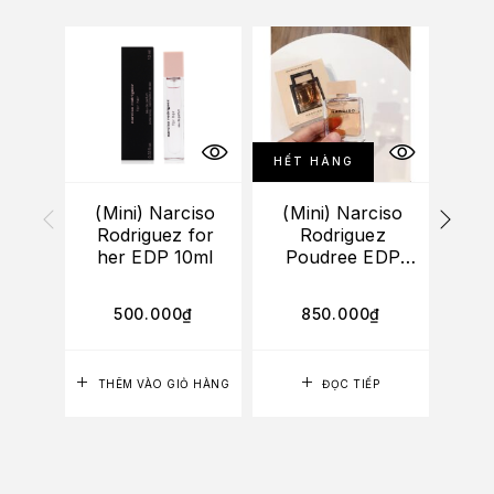
HẾT HÀNG
(Mini) Narciso
(Mini) Narciso
Rodriguez for
Rodriguez
TA
her EDP 10ml
Poudree EDP
20ml
6
500.000
₫
850.000
₫
4
LỰA
THÊM VÀO GIỎ HÀNG
ĐỌC TIẾP