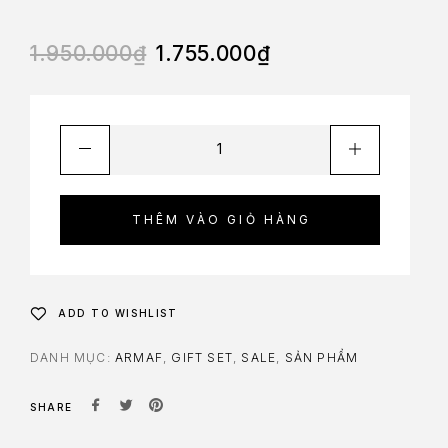
1.950.000
₫
1.755.000
₫
THÊM VÀO GIỎ HÀNG
ADD TO WISHLIST
DANH MỤC:
ARMAF
,
GIFT SET
,
SALE
,
SẢN PHẨM
SHARE