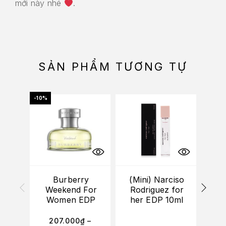
mới này nhé
.
SẢN PHẨM TƯƠNG TỰ
-10%
Burberry
(Mini) Narciso
Gio
Weekend For
Rodriguez for
A
Women EDP
her EDP 10ml
Pro
P
207.000
₫
–
2