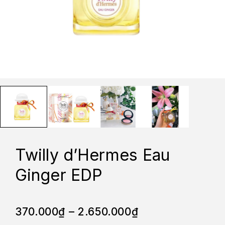
Twilly d’Hermes Eau
Ginger EDP
370.000
₫
–
2.650.000
₫