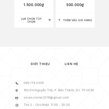
1.500.000
₫
500.000
₫
2
LỰA CHỌN TÙY
LỰA
THÊM VÀO GIỎ HÀNG
CHỌN
GIỚI THIỆU
LIÊN HỆ
090.174.5356
150/34 Nguyễn Trãi, P. Bến Thành, Q1, TP.HCM
vivian.corner2019@gmail.com
Thứ 2 - Chủ Nhật: 11:00 - 20:30