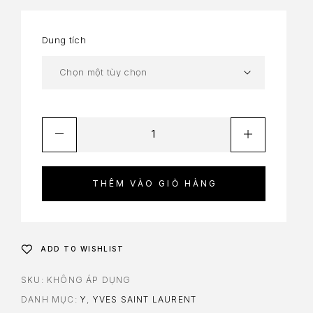
Dung tích
THÊM VÀO GIỎ HÀNG
ADD TO WISHLIST
SKU:
KHÔNG ÁP DỤNG
DANH MỤC:
Y
,
YVES SAINT LAURENT