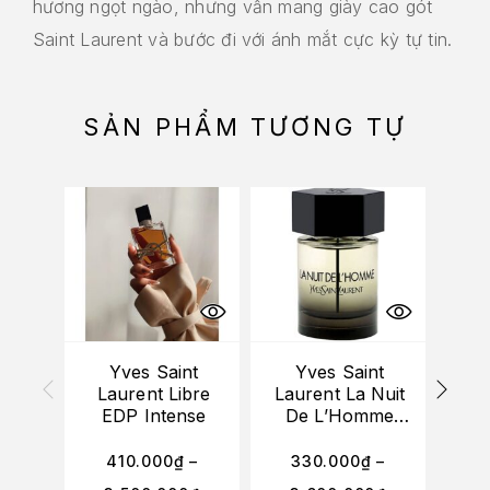
hương ngọt ngào, nhưng vẫn mang giày cao gót
Saint Laurent và bước đi với ánh mắt cực kỳ tự tin.
SẢN PHẨM TƯƠNG TỰ
Yves Saint
Yves Saint
Laurent Libre
Laurent La Nuit
La
EDP Intense
De L’Homme
EDT
410.000
₫
–
330.000
₫
–
4