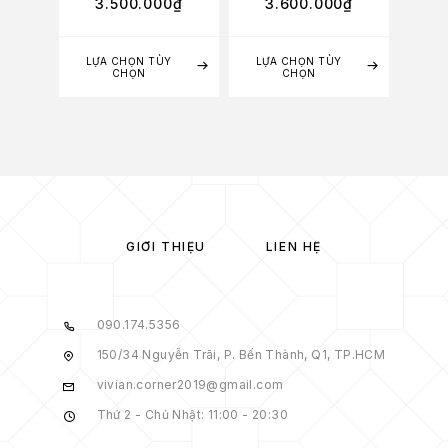
3.500.000
₫
3.600.000
₫
3
LỰA CHỌN TÙY
LỰA CHỌN TÙY
LỰA
CHỌN
CHỌN
GIỚI THIỆU
LIÊN HỆ
090.174.5356
150/34 Nguyễn Trãi, P. Bến Thành, Q1, TP.HCM
vivian.corner2019@gmail.com
Thứ 2 - Chủ Nhật: 11:00 - 20:30