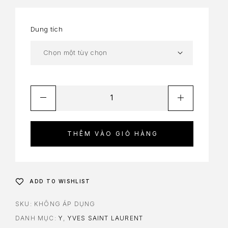
Dung tích
THÊM VÀO GIỎ HÀNG
ADD TO WISHLIST
SKU:
KHÔNG ÁP DỤNG
DANH MỤC:
Y
,
YVES SAINT LAURENT