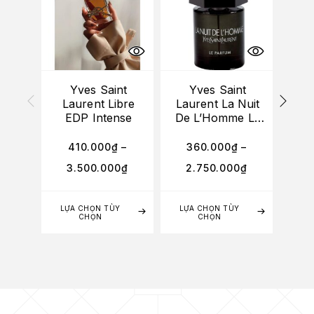
Yves Saint
Yves Saint
Laurent Libre
Laurent La Nuit
La
EDP Intense
De L’Homme Le
Parfum
410.000
₫
–
360.000
₫
–
3
3.500.000
₫
2.750.000
₫
3
LỰA CHỌN TÙY
LỰA CHỌN TÙY
LỰA
CHỌN
CHỌN