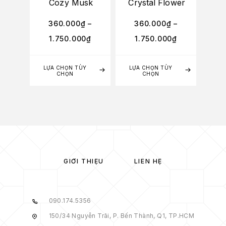
Cozy Musk
Crystal Flower
T
360.000
₫
–
360.000
₫
–
3
1.750.000
₫
1.750.000
₫
1
LỰA CHỌN TÙY
LỰA CHỌN TÙY
LỰA
CHỌN
CHỌN
GIỚI THIỆU
LIÊN HỆ
090.174.5356
150/34 Nguyễn Trãi, P. Bến Thành, Q1, TP.HCM