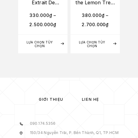
Extrait De
the Lemon Trees
Parfum
EDT
330.000
₫
–
380.000
₫
–
2.500.000
₫
2.700.000
₫
LỰA CHỌN TÙY
LỰA CHỌN TÙY
TH
CHỌN
CHỌN
GIỚI THIỆU
LIÊN HỆ
090.174.5356
150/34 Nguyễn Trãi, P. Bến Thành, Q1, TP.HCM