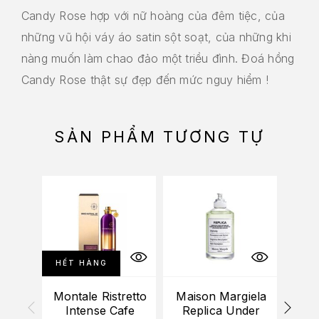
Candy Rose hợp với nữ hoàng của đêm tiệc, của
những vũ hội váy áo satin sột soạt, của những khi
nàng muốn làm chao đảo một triều đình. Đoá hồng
Candy Rose thật sự đẹp đến mức nguy hiểm !
SẢN PHẨM TƯƠNG TỰ
HẾT HÀNG
Montale Ristretto
Maison Margiela
(M
Intense Cafe
Replica Under
Inte