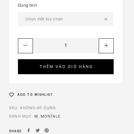
Dung tích
THÊM VÀO GIỎ HÀNG
ADD TO WISHLIST
SKU:
KHÔNG ÁP DỤNG
DANH MỤC:
M
,
MONTALE
SHARE