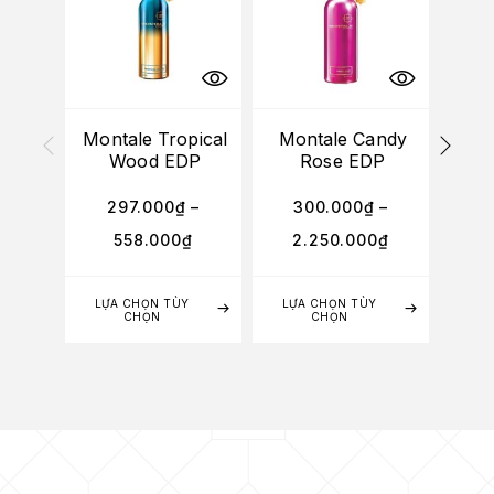
Montale Tropical
Montale Candy
Mo
Wood EDP
Rose EDP
L
297.000
₫
–
300.000
₫
–
3
558.000
₫
2.250.000
₫
2
LỰA CHỌN TÙY
LỰA CHỌN TÙY
LỰA
CHỌN
CHỌN