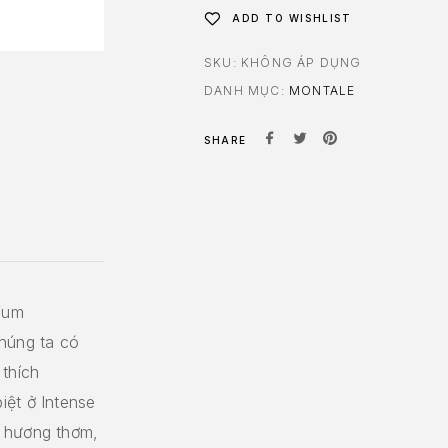
ADD TO WISHLIST
SKU:
KHÔNG ÁP DỤNG
DANH MỤC:
MONTALE
SHARE
fum
chúng ta có
 thích
iệt ở Intense
ề hương thơm,