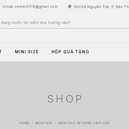
vivian.corner2019@gmail.com
150/34 Nguyễn Trãi, P. Bến T
T
MINI SIZE
HỘP QUÀ TẶNG
SHOP
HOME
MONTALE
MONTALE INTENSE CAFE EDP