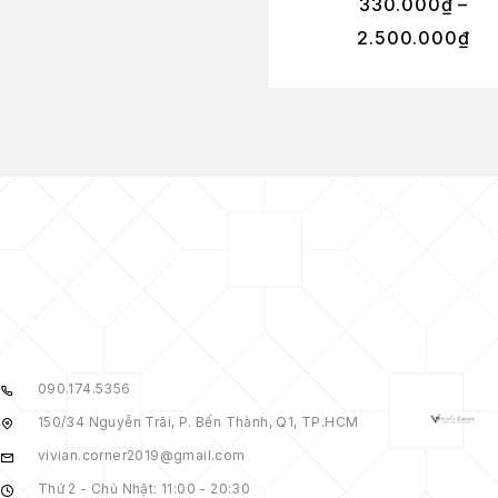
330.000
₫
–
2.500.000
₫
090.174.5356
150/34 Nguyễn Trãi, P. Bến Thành, Q1, TP.HCM
vivian.corner2019@gmail.com
Thứ 2 - Chủ Nhật: 11:00 - 20:30