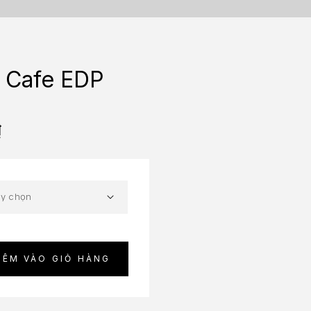
e Cafe EDP
₫
HÊM VÀO GIỎ HÀNG