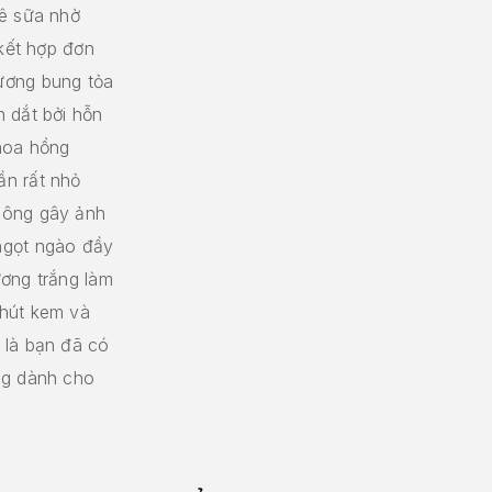
hê sữa nhờ
 kết hợp đơn
ương bung tỏa
 dắt bởi hỗn
 hoa hồng
ần rất nhỏ
hông gây ảnh
ngọt ngào đầy
ương trắng làm
chút kem và
 là bạn đã có
ng dành cho