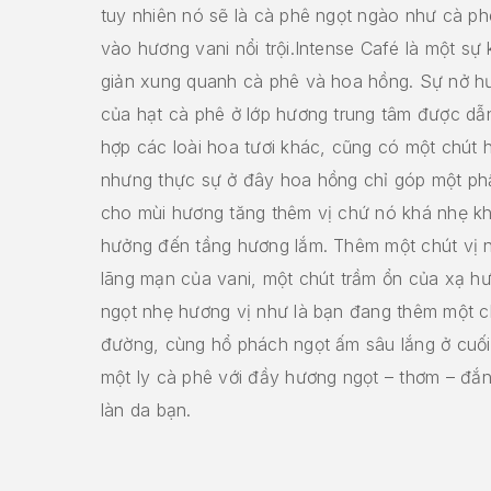
tuy nhiên nó sẽ là cà phê ngọt ngào như cà p
vào hương vani nổi trội.Intense Café là một sự
giản xun
g quanh cà phê và hoa hồng. Sự nở h
của hạt cà phê ở lớp hương trung tâm được dẫn
hợp các loài hoa tươi khác, cũng có một chút
nhưng thực sự ở đây hoa hồng chỉ góp một ph
cho mùi hương tăng thêm vị chứ nó khá nhẹ k
hưởng đến tầng hương lắm. Thêm một chút vị 
lãng mạn của vani, một chút trầm ổn của xạ h
ngọt nhẹ hương vị như là bạn đang thêm một 
đường, cùng hổ phách ngọt ấm sâu lắng ở cuối
một ly cà phê với đầy hương ngọt – thơm – đắ
làn da bạn.