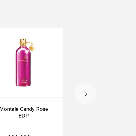
Montale Candy Rose
(Mini) Montale Inte
EDP
Cafe EDP 20ml